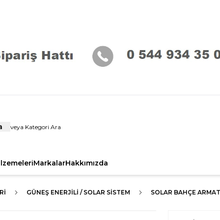
a
alzemeleri
Markalar
Hakkımızda
RI
GÜNEŞ ENERJİLİ / SOLAR SİSTEM
SOLAR BAHÇE ARMAT