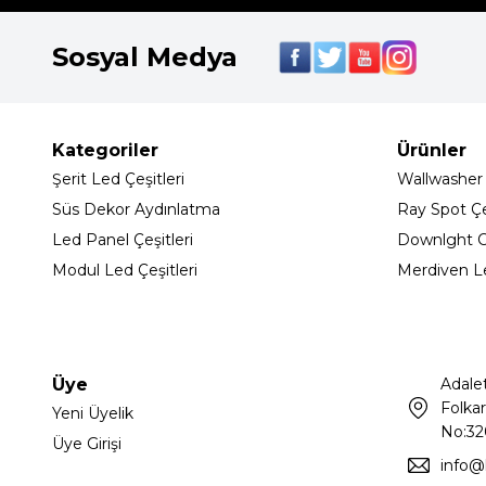
Sosyal Medya
Kategoriler
Ürünler
Şerit Led Çeşitleri
Wallwasher
Süs Dekor Aydınlatma
Ray Spot Çeş
Led Panel Çeşitleri
Downlght C
Modul Led Çeşitleri
Merdiven L
Üye
Adale
Folkar
Yeni Üyelik
No:32
Üye Girişi
info@