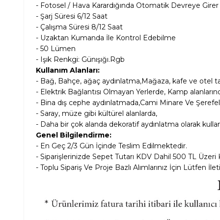
- Fotosel / Hava Karardığında Otomatik Devreye Girer
- Şarj Süresi 6/12 Saat
- Çalışma Süresi 8/12 Saat
- Uzaktan Kumanda İle Kontrol Edebilme
- 50 Lümen
- Işık Renkgi: Günışığı.Rgb
Kullanım Alanları:
- Bağ, Bahçe, ağaç aydınlatma,Mağaza, kafe ve otel tar
- Elektrik Bağlantısı Olmayan Yerlerde, Kamp alanların
- Bina dış cephe aydınlatmada,Cami Minare Ve Şerefel
- Saray, müze gibi kültürel alanlarda,
- Daha bir çok alanda dekoratif aydınlatma olarak kulla
Genel Bilgilendirme:
- En Geç 2/3 Gün İçinde Teslim Edilmektedir.
- Siparişlerinizde Sepet Tutarı KDV Dahil
500 TL Üzeri 
- Toplu Sipariş Ve Proje Bazlı Alımlarınız İçin Lütfen İle