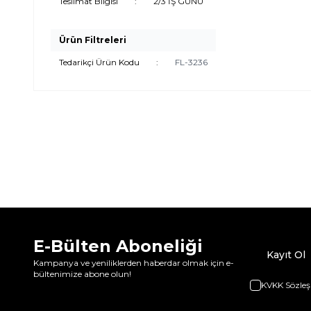
Teslimat Bilgisi
:
2/3 İŞ GÜNÜ
Ürün Filtreleri
Tedarikçi Ürün Kodu
:
FL-3236
E-Bülten Aboneliği
Kayıt Ol
Kampanya ve yeniliklerden haberdar olmak için e-
bültenimize abone olun!
KVKK Sözleş