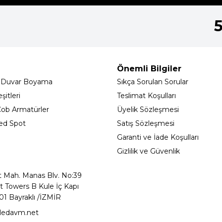
Önemli Bilgiler
 Duvar Boyama
Sıkça Sorulan Sorular
itleri
Teslimat Koşulları
ob Armatürler
Üyelik Sözleşmesi
ed Spot
Satış Sözleşmesi
Garanti ve İade Koşulları
Gizlilik ve Güvenlik
t Mah. Manas Blv. No:39
t Towers B Kule İç Kapı
01 Bayraklı /İZMİR
ledavm.net