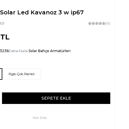
 Solar Led Kavanoz 3 w ip67
821
(0)
TL
-3236
Daha Fazla
Solar Bahçe Armatürleri
Rgb Çok Renkli
SEPETE EKLE
Not Ekle