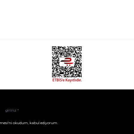
mesi'ni
okudum, kabul ediyorum.