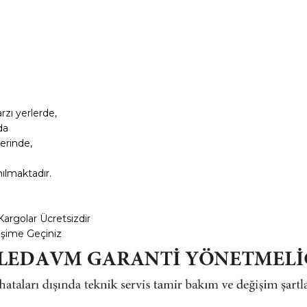
zı yerlerde,
da
erinde,
nılmaktadır.
Kargolar
Ücretsizdir
tişime Geçiniz