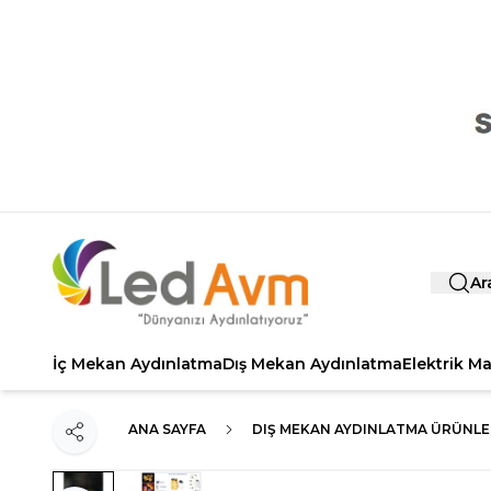
Ar
İç Mekan Aydınlatma
Dış Mekan Aydınlatma
Elektrik M
ANA SAYFA
DIŞ MEKAN AYDINLATMA ÜRÜNLE
Paylaş