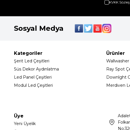
KVKK Sözleş
Sosyal Medya
Kategoriler
Ürünler
Şerit Led Çeşitleri
Wallwasher
Süs Dekor Aydınlatma
Ray Spot Çeş
Led Panel Çeşitleri
Downlght C
Modul Led Çeşitleri
Merdiven L
Üye
Adale
Folkar
Yeni Üyelik
No:32