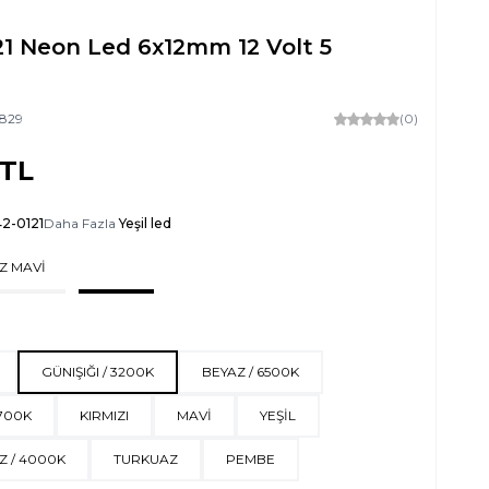
21 Neon Led 6x12mm 12 Volt 5
829
(0)
TL
2-0121
Daha Fazla
Yeşil led
Z MAVİ
GÜNIŞIĞI / 3200K
BEYAZ / 6500K
700K
KIRMIZI
MAVİ
YEŞİL
Z / 4000K
TURKUAZ
PEMBE