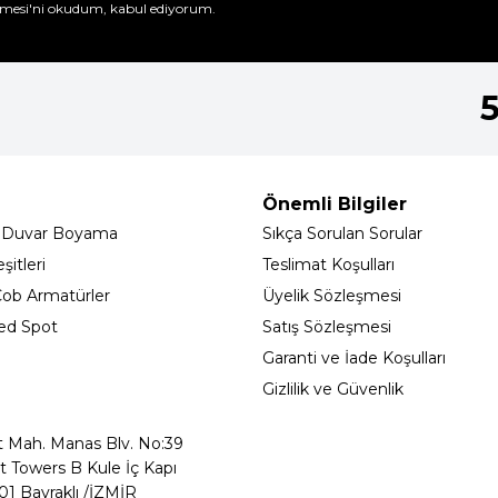
mesi'ni
okudum, kabul ediyorum.
Önemli Bilgiler
 Duvar Boyama
Sıkça Sorulan Sorular
itleri
Teslimat Koşulları
ob Armatürler
Üyelik Sözleşmesi
ed Spot
Satış Sözleşmesi
Garanti ve İade Koşulları
Gizlilik ve Güvenlik
t Mah. Manas Blv. No:39
t Towers B Kule İç Kapı
01 Bayraklı /İZMİR