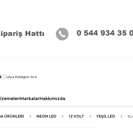
a
alzemeleri
Markalar
Hakkımızda
MA ÜRÜNLERI
NEON LED
12 VOLT
YEŞIL LED
YL