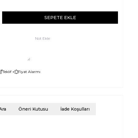
SEPETE EKLE
Not Ekle
Teklif +
Fiyat Alarmı
Ara
Öneri Kutusu
İade Koşulları