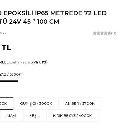
 EPOKSİLİ İP65 METREDE 72 LED
TÜ 24V 45 ° 100 CM
022
(0)
TL
RLED
Daha Fazla
Sıva Üstü
YAZ / 6500K
500K
GÜNIŞIĞI / 3000K
AMBER / 2700K
MAVİ
YEŞİL
KIRIK BEYAZ / 4000K