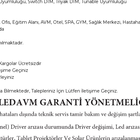
Uyumluluğu, Switch DIM, Triyak DIM, Tunable Uyumluluğu
Ofis, Eğitim Alanı, AVM, Otel, SPA, GYM, Sağlık Merkezi, Hastah
rda
nılmaktadır.
Kargolar
Ücretsizdir
tişime Geçiniz
leyiniz
a Bilmektedir, Talepleriniz İçin Lütfen İletişime Geçiniz.