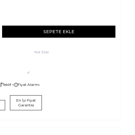
SEPETE EKLE
Not Ekle
Teklif +
Fiyat Alarmı
En İyi Fiyat
Garantisi