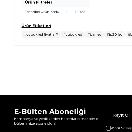
Ürün Filtreleri
Tedarikçi Ürün Kodu
:
T20221
Ürün Etiketleri
#çubuk led fiyatlar?
#çubuk led
#bar led
#ip20 led
#b
E-Bülten Aboneliği
Kayıt Ol
Kampanya ve yeniliklerden haberdar olmak için e-
bültenimize abone olun!
KVKK Sözleş