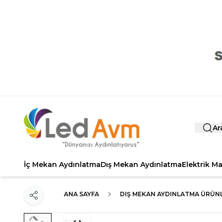
Ar
İç Mekan Aydınlatma
Dış Mekan Aydınlatma
Elektrik M
ANA SAYFA
DIŞ MEKAN AYDINLATMA ÜRÜNL
Paylaş