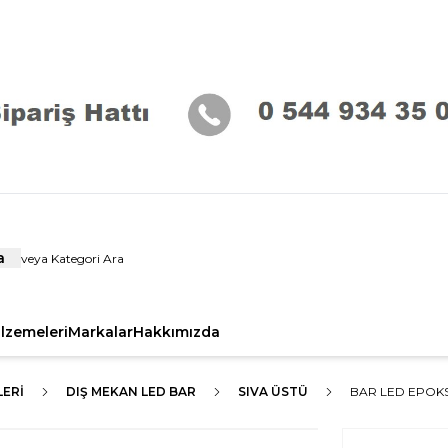
a
alzemeleri
Markalar
Hakkımızda
ERI
DIŞ MEKAN LED BAR
SIVA ÜSTÜ
BAR LED EPOKSİ