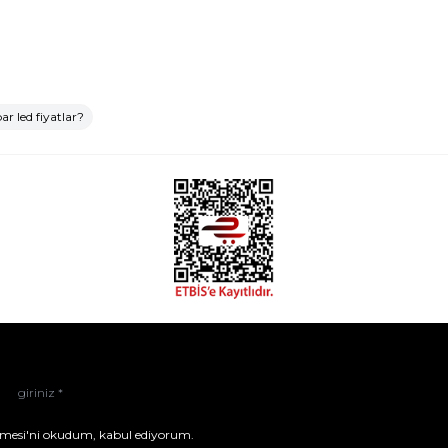
ar led fiyatlar?
mesi'ni
okudum, kabul ediyorum.