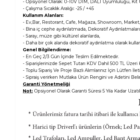
- Opsiyonel Olarak:
0-10V DIM, DALI Uyumluluğu, Kit 
- Çalışma Sıcaklık Aralığı: -25 / +45
Kullanım Alanları:
- Ev,
Bar, Restorant, Cafe, Mağaza, Showroom, Market, 
- Bina iç cephe aydınlatmada, Dekoratif Aydınlatmala
- Saray, müze gibi kültürel alanlarda,
- Daha bir çok alanda dekoratif aydınlatma olarak kulla
Genel Bilgilendirme:
- En Geç 2/3 Gün İçinde Teslim Edilmektedir.
- Siparişlerinizde Sepet Tutarı KDV Dahil
500 TL Üzeri 
- Toplu Sipariş Ve Proje Bazlı Alımlarınız İçin Lütfen İle
- Sipraiş verirken Mutlaka Ürün Rengini ve Adetini Belir
Garanti Yönetmeliği
Not:
Opsiyonel Olarak Garanti Süresi 5 Yıla Kadar Uzatıl