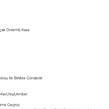
açak Önlemli) Kasa
osu İle Birlikte Gönderilir
,Mavi,Yeşil,Amber
şime Geçiniz