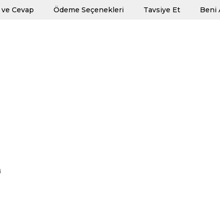
 ve Cevap
Ödeme Seçenekleri
Tavsiye Et
Beni 