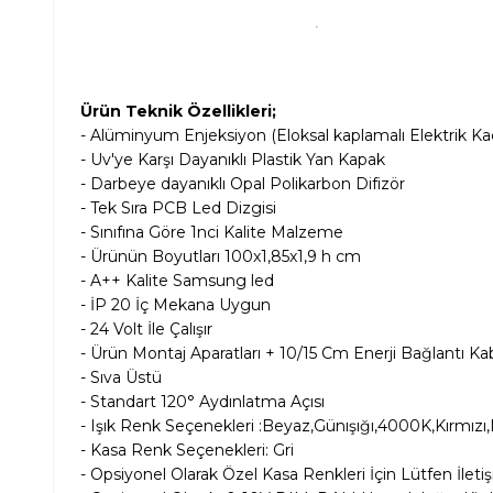
Ürün Teknik Özellikleri;
- Alüminyum Enjeksiyon (Eloksal kaplamalı Elektrik K
- Uv'ye Karşı Dayanıklı Plastik Yan Kapak
- Darbeye dayanıklı Opal Polikarbon Difizör
- Tek Sıra PCB Led Dizgisi
- Sınıfına Göre 1nci Kalite Malzeme
- Ürünün Boyutları 100x1,85x1,9 h cm
- A++ Kalite Samsung led
- İP 20 İç Mekana Uygun
- 24 Volt İle Çalışır
- Ürün Montaj Aparatları + 10/15 Cm Enerji Bağlantı Kabl
- Sıva Üstü
- Standart 120° Aydınlatma Açısı
- Işık Renk Seçenekleri :Beyaz,Günışığı,4000K,Kırmızı
- Kasa Renk Seçenekleri: Gri
- Opsiyonel Olarak Özel Kasa Renkleri İçin Lütfen İleti