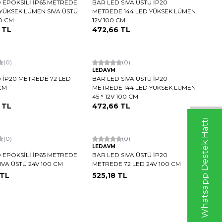
 EPOKSİLİ İP65 METREDE
BAR LED SIVA ÜSTÜ İP20
 YÜKSEK LÜMEN SIVA ÜSTÜ
METREDE 144 LED YÜKSEK LÜMEN
00 CM
12V 100 CM
TL
472,66
TL
argo
(0)
Hızlı Kargo
(0)
LEDAVM
 İP20 METREDE 72 LED
BAR LED SIVA ÜSTÜ İP20
 CM
METREDE 144 LED YÜKSEK LÜMEN
45 ° 12V 100 CM
TL
472,66
TL
Whatsapp Destek Hattı
argo
(0)
Hızlı Kargo
(0)
LEDAVM
 EPOKSİLİ İP65 METREDE
BAR LED SIVA ÜSTÜ İP20
SIVA ÜSTÜ 24V 100 CM
METREDE 72 LED 24V 100 CM
TL
525,18
TL