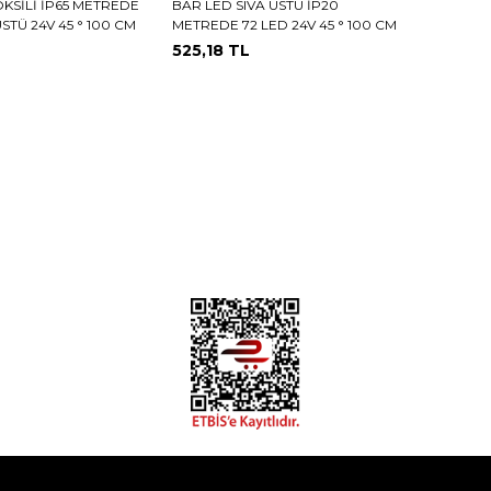
KSİLİ İP65 METREDE
BAR LED SIVA ÜSTÜ İP20
ÜSTÜ 24V 45 ° 100 CM
METREDE 72 LED 24V 45 ° 100 CM
525,18
TL