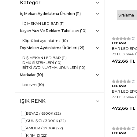
Kategori
İç Mekan Aydınlatma Ürünleri
(11)
İÇ MEKAN LED BAR
(11)
Kayan Yazı Ve Reklam Tabelaları
(10)
Hızlı Kargo
(0)
Köprü led aydınlatma
(10)
LEDAVM
Dış Mekan Aydınlatma Ürünleri
(21)
BAR LED EPO
72 LED SIVA 
DIŞ MEKAN LED BAR
(11)
472,66
TL
DMX SİSTEMLERİ
(10)
BİTKİ AYDINLATMA ÜRÜNLERİ
(10)
Markalar
(10)
Hızlı Kargo
(0)
Ledavm
(10)
LEDAVM
BAR LED EPO
72 LED SIVA 
IŞIK RENK
472,66
TL
BEYAZ / 6500K
(22)
GÜNIŞIĞI / 3000K
(22)
AMBER / 2700K
(22)
Hızlı Kargo
(0)
LEDAVM
KIRMIZI
(22)