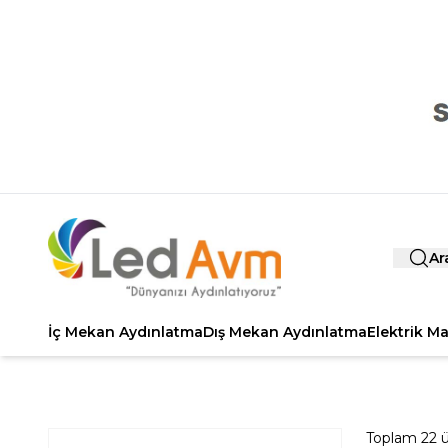
Ar
İç Mekan Aydınlatma
Dış Mekan Aydınlatma
Elektrik M
Toplam
22
ü