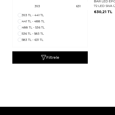
BAR LED EPO
72 LED SIVA 
630,21
TL
393 TL - 441 TL
441 TL - 488 TL
488 TL - 536 TL
536 TL - 583 TL
583 TL - 631 TL
Filtrele