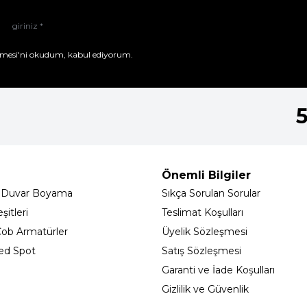
mesi'ni
okudum, kabul ediyorum.
Önemli Bilgiler
 Duvar Boyama
Sıkça Sorulan Sorular
itleri
Teslimat Koşulları
ob Armatürler
Üyelik Sözleşmesi
ed Spot
Satış Sözleşmesi
Garanti ve İade Koşulları
Gizlilik ve Güvenlik