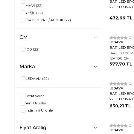
BAR LED EPO
MAVİ
(22)
72 LED SIVA 
YEŞİL
(22)
472,66
TL
KIRIK BEYAZ / 4000K
(22)
CM
Hızlı Kargo
(0)
LEDAVM
BAR LED EPO
100
(22)
144 LED YÜK
12V 100 CM
577,70
TL
Marka
LEDAVM
(22)
Hızlı Kargo
(0)
LEDAVM
BAR LED EPO
Stoktakiler
72 LED SIVA 
Yeni Ürünler
630,21
TL
İndirimli Ürünler
Hızlı Kargo
(0)
Fiyat Aralığı
LEDAVM