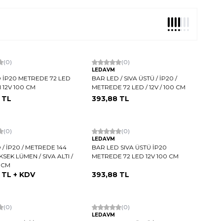
argo
(0)
Hızlı Kargo
(0)
LEDAVM
 İP20 METREDE 72 LED
BAR LED / SIVA ÜSTÜ / İP20 /
I 12V 100 CM
METREDE 72 LED / 12V / 100 CM
TL
393,88
TL
(0)
Hızlı Kargo
(0)
LEDAVM
 / İP20 / METREDE 144
BAR LED SIVA ÜSTÜ İP20
KSEK LÜMEN / SIVA ALTI /
METREDE 72 LED 12V 100 CM
0 CM
TL + KDV
393,88
TL
argo
(0)
Hızlı Kargo
(0)
LEDAVM