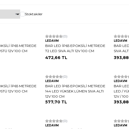
Stoktakiler
Hızlı Kargo
(0)
Hızlı K
LEDAVM
LEDAVM
KSİLİ İP65 METREDE
BAR LED İP65 EPOKSİLİ METREDE
BAR LED
ÜSTÜ 12V 100 CM
72 LED SIVA ALTI 12V 100 CM
SIVA ALT
472,66
TL
393,88
Hızlı Kargo
(0)
LEDAVM
LEDAVM
KSİLİ İP65 METREDE
BAR LED İP65 EPOKSİLİ METREDE
BAR LED
ÜSTÜ 12V 100 CM
144 LED YÜKSEK LÜMEN SIVA ALTI
LED / YÜ
12V 100 CM
12V / 10
577,70
TL
393,88
Hızlı Kargo
(0)
Hızlı K
LEDAVM
LEDAVM