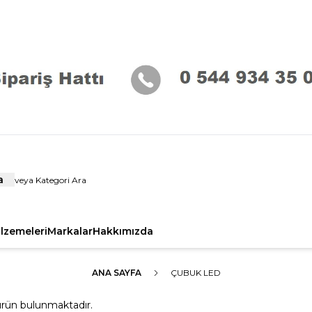
a
alzemeleri
Markalar
Hakkımızda
ANA SAYFA
ÇUBUK LED
rün bulunmaktadır.