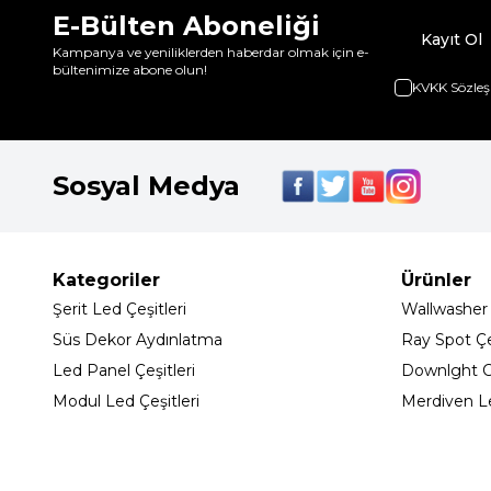
E-Bülten Aboneliği
Kayıt Ol
Kampanya ve yeniliklerden haberdar olmak için e-
bültenimize abone olun!
KVKK Sözleş
Sosyal Medya
Kategoriler
Ürünler
Şerit Led Çeşitleri
Wallwasher
Süs Dekor Aydınlatma
Ray Spot Çeş
Led Panel Çeşitleri
Downlght C
Modul Led Çeşitleri
Merdiven L