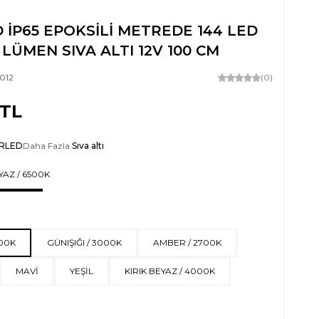
 İP65 EPOKSİLİ METREDE 144 LED
LÜMEN SIVA ALTI 12V 100 CM
012
(0)
TL
RLED
Daha Fazla
Sıva altı
YAZ / 6500K
500K
GÜNIŞIĞI / 3000K
AMBER / 2700K
MAVİ
YEŞİL
KIRIK BEYAZ / 4000K