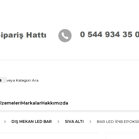
a
alzemeleri
Markalar
Hakkımızda
DIŞ MEKAN LED BAR
SIVA ALTI
BAR LED İP65 EPOKSİ