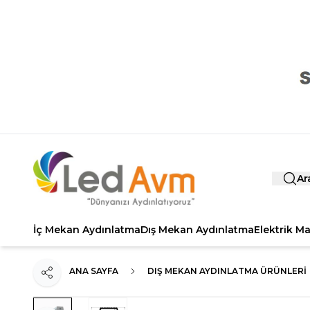
Ar
İç Mekan Aydınlatma
Dış Mekan Aydınlatma
Elektrik M
ANA SAYFA
DIŞ MEKAN AYDINLATMA ÜRÜNLERI
Paylaş