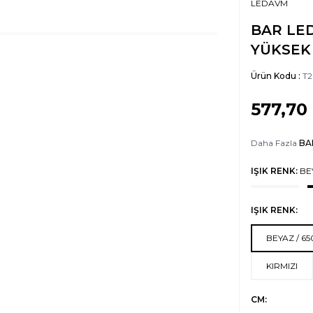
LEDAVM
BAR LED
YÜKSEK 
Ürün Kodu :
T2
577,70
Daha Fazla
BA
IŞIK RENK:
BE
IŞIK RENK:
BEYAZ / 6
KIRMIZI
CM: