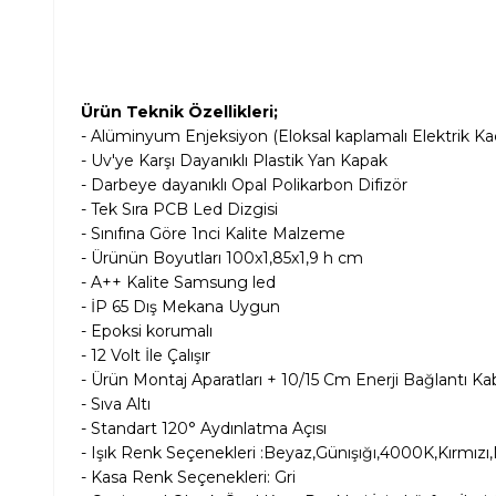
Ürün Teknik Özellikleri;
- Alüminyum Enjeksiyon (Eloksal kaplamalı Elektrik K
- Uv'ye Karşı Dayanıklı Plastik Yan Kapak
- Darbeye dayanıklı Opal Polikarbon Difizör
- Tek Sıra PCB Led Dizgisi
- Sınıfına Göre 1nci Kalite Malzeme
- Ürünün Boyutları 100x1,85x1,9 h cm
- A++ Kalite Samsung led
- İP 65 Dış Mekana Uygun
- Epoksi korumalı
- 12 Volt İle Çalışır
- Ürün Montaj Aparatları + 10/15 Cm Enerji Bağlantı Kabl
- Sıva Altı
- Standart 120° Aydınlatma Açısı
- Işık Renk Seçenekleri :Beyaz,Günışığı,4000K,Kırmızı
- Kasa Renk Seçenekleri: Gri