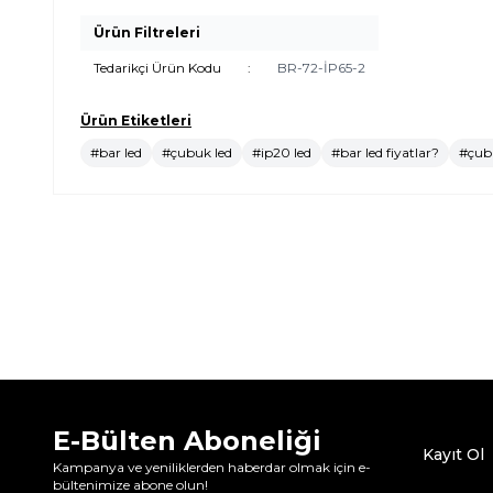
Ürün Filtreleri
Tedarikçi Ürün Kodu
:
BR-72-İP65-2
Ürün Etiketleri
#bar led
#çubuk led
#ip20 led
#bar led fiyatlar?
#çubu
E-Bülten Aboneliği
Kayıt Ol
Kampanya ve yeniliklerden haberdar olmak için e-
bültenimize abone olun!