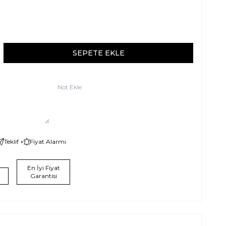
SEPETE EKLE
Not Ekle
Teklif +
Fiyat Alarmı
En İyi Fiyat
Garantisi