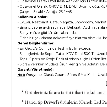
- Opsiyonel Olarak Özel Kasa Renkleri İçin Lütfen İleti
- Opsiyonel Olarak:
0-10V DIM, DALI Uyumluluğu, Kit 
- Çalışma Sıcaklık Aralığı: -25 / +45
Kullanım Alanları:
- Ev,
Bar, Restorant, Cafe, Mağaza, Showroom, Market, 
- Bina iç cephe aydınlatmada, Dekoratif Aydınlatmala
- Saray, müze gibi kültürel alanlarda,
- Daha bir çok alanda dekoratif aydınlatma olarak kulla
Genel Bilgilendirme:
- En Geç 2/3 Gün İçinde Teslim Edilmektedir.
- Siparişlerinizde Sepet Tutarı KDV Dahil
500 TL Üzeri 
- Toplu Sipariş Ve Proje Bazlı Alımlarınız İçin Lütfen İle
- Sipraiş verirken Mutlaka Ürün Rengini ve Adetini Belir
Garanti Yönetmeliği
Not:
Opsiyonel Olarak Garanti Süresi 5 Yıla Kadar Uzatıl