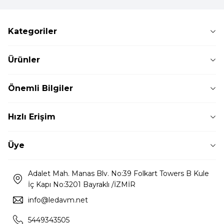
Kategoriler
Ürünler
Önemli Bilgiler
Hızlı Erişim
Üye
Adalet Mah. Manas Blv. No:39 Folkart Towers B Kule
İç Kapı No:3201 Bayraklı /İZMİR
info@ledavm.net
5449343505