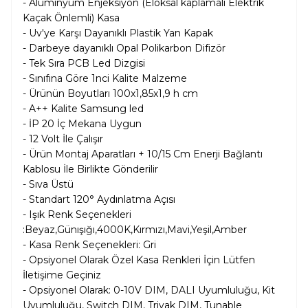
- Alüminyum Enjeksiyon (Eloksal kaplamalı Elektrik
Kaçak Önlemli) Kasa
- Uv'ye Karşı Dayanıklı Plastik Yan Kapak
- Darbeye dayanıklı Opal Polikarbon Difizör
- Tek Sıra PCB Led Dizgisi
- Sınıfına Göre 1nci Kalite Malzeme
- Ürünün Boyutları 100x1,85x1,9 h cm
- A++ Kalite Samsung led
- İP 20 İç Mekana Uygun
- 12 Volt İle Çalışır
- Ürün Montaj Aparatları + 10/15 Cm Enerji Bağlantı
Kablosu İle Birlikte Gönderilir
- Sıva Üstü
- Standart 120° Aydınlatma Açısı
- Işık Renk Seçenekleri
:Beyaz,Günışığı,4000K,Kırmızı,Mavi,Yeşil,Amber
- Kasa Renk Seçenekleri: Gri
- Opsiyonel Olarak Özel Kasa Renkleri İçin Lütfen
İletişime Geçiniz
- Opsiyonel Olarak:
0-10V DIM, DALI Uyumluluğu, Kit
Uyumluluğu, Switch DIM, Triyak DIM, Tunable