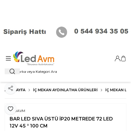
Giriş Ya
Sep
Ara
ANA SAYFA
İÇ MEKAN AYDINLATMA ÜRÜNLERI
İÇ MEKAN LE
Paylaş
Favoriye Ekle
LEDAVM
BAR LED SIVA ÜSTÜ İP20 METREDE 72 LED
12V 45 ° 100 CM