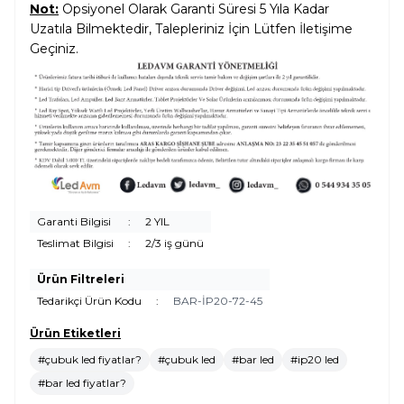
Not:
Opsiyonel Olarak Garanti Süresi 5 Yıla Kadar
Uzatıla Bilmektedir, Talepleriniz İçin Lütfen İletişime
Geçiniz.
Garanti Bilgisi
:
2 YIL
Teslimat Bilgisi
:
2/3 iş günü
Ürün Filtreleri
Tedarikçi Ürün Kodu
:
BAR-İP20-72-45
Ürün Etiketleri
#çubuk led fiyatlar?
#çubuk led
#bar led
#ip20 led
#bar led fiyatlar?