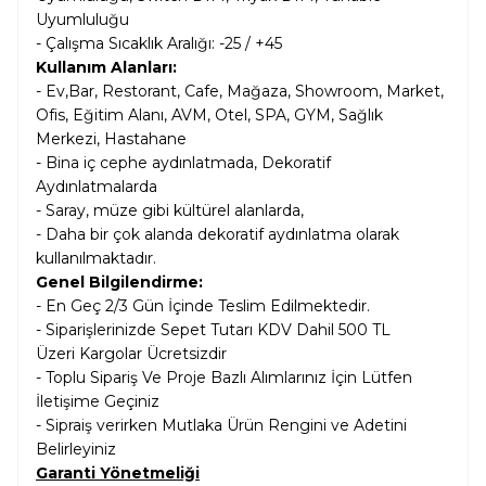
Uyumluluğu
- Çalışma Sıcaklık Aralığı: -25 / +45
Kullanım Alanları:
- Ev,
Bar, Restorant, Cafe, Mağaza, Showroom, Market,
Ofis, Eğitim Alanı, AVM, Otel, SPA, GYM, Sağlık
Merkezi, Hastahane
- Bina iç cephe aydınlatmada, Dekoratif
Aydınlatmalarda
- Saray, müze gibi kültürel alanlarda,
- Daha bir çok alanda dekoratif aydınlatma olarak
kullanılmaktadır.
Genel Bilgilendirme:
- En Geç 2/3 Gün İçinde Teslim Edilmektedir.
- Siparişlerinizde Sepet Tutarı KDV Dahil
500 TL
Üzeri Kargolar
Ücretsizdir
- Toplu Sipariş Ve Proje Bazlı Alımlarınız İçin Lütfen
İletişime Geçiniz
- Sipraiş verirken Mutlaka Ürün Rengini ve Adetini
Belirleyiniz
Garanti Yönetmeliği