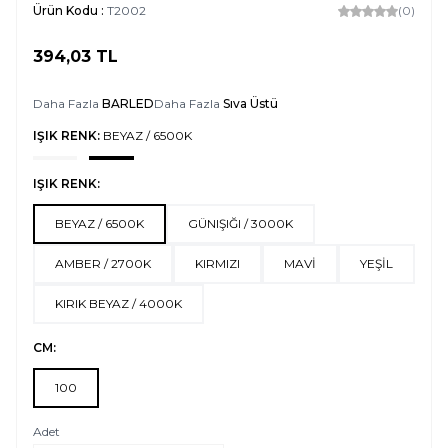
Ürün Kodu :
T2002
(0)
394,03
TL
SEPETE EKLE
Daha Fazla
BARLED
Daha Fazla
Sıva Üstü
IŞIK RENK:
BEYAZ / 6500K
IŞIK RENK:
BEYAZ / 6500K
GÜNIŞIĞI / 3000K
AMBER / 2700K
KIRMIZI
MAVİ
YEŞİL
KIRIK BEYAZ / 4000K
CM:
100
Adet