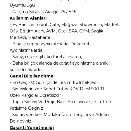
Uyumluluğu
- Çalışma Sıcaklık Aralığı: -25 / +45
Kullanım Alanları:
- Ev,
Bar, Restorant, Cafe, Mağaza, Showroom, Market,
Ofis, Eğitim Alanı, AVM, Otel, SPA, GYM, Sağlık
Merkezi, Hastahane
- Bina iç cephe aydınlatmada, Dekoratif
Aydınlatmalarda
- Saray, müze gibi kültürel alanlarda,
- Daha bir çok alanda dekoratif aydınlatma olarak
kullanılmaktadır.
Genel Bilgilendirme:
- En Geç 2/3 Gün İçinde Teslim Edilmektedir.
- Siparişlerinizde Sepet Tutarı KDV Dahil
500 TL
Üzeri Kargolar
Ücretsizdir
- Toplu Sipariş Ve Proje Bazlı Alımlarınız İçin Lütfen
İletişime Geçiniz
- Sipraiş verirken Mutlaka Ürün Rengini ve Adetini
Belirleyiniz
Garanti Yönetmeliği