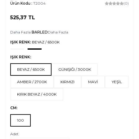
Ürün Kodu :
T2004
(0)
525,37
TL
SEPETE EKLE
Daha Fazla
BARLED
Daha Fazla
IŞIK RENK:
BEYAZ / 6500K
IŞIK RENK:
BEYAZ / 6500K
GÜNIŞIĞI / 3000K
AMBER / 2700K
KIRMIZI
MAVİ
YEŞİL
KIRIK BEYAZ / 4000K
CM:
100
Adet