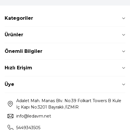
Kategoriler
Ürünler
Önemli Bilgiler
Hızlı Erişim
Üye
Adalet Mah. Manas Blv. No:39 Folkart Towers B Kule
İç Kapı No:3201 Bayraklı /İZMİR
info@ledavm.net
5449343505