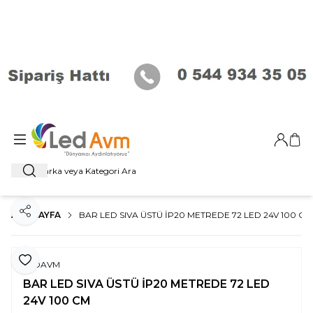
Giriş Ya
Sep
Ara
ANA SAYFA
BAR LED SIVA ÜSTÜ İP20 METREDE 72 LED 24V 100 CM
Paylaş
Favoriye Ekle
LEDAVM
BAR LED SIVA ÜSTÜ İP20 METREDE 72 LED
24V 100 CM