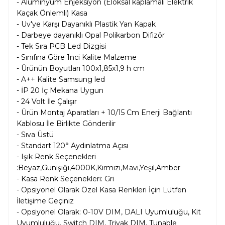
- Alüminyum Enjeksiyon (Eloksal kaplamalı Elektrik
Kaçak Önlemli) Kasa
- Uv'ye Karşı Dayanıklı Plastik Yan Kapak
- Darbeye dayanıklı Opal Polikarbon Difizör
- Tek Sıra PCB Led Dizgisi
- Sınıfına Göre 1nci Kalite Malzeme
- Ürünün Boyutları 100x1,85x1,9 h cm
- A++ Kalite Samsung led
- İP 20 İç Mekana Uygun
- 24 Volt İle Çalışır
- Ürün Montaj Aparatları + 10/15 Cm Enerji Bağlantı
Kablosu İle Birlikte Gönderilir
- Sıva Üstü
- Standart 120° Aydınlatma Açısı
- Işık Renk Seçenekleri
:Beyaz,Günışığı,4000K,Kırmızı,Mavi,Yeşil,Amber
- Kasa Renk Seçenekleri: Gri
- Opsiyonel Olarak Özel Kasa Renkleri İçin Lütfen
İletişime Geçiniz
- Opsiyonel Olarak:
0-10V DIM, DALI Uyumluluğu, Kit
Uyumluluğu, Switch DIM, Triyak DIM, Tunable