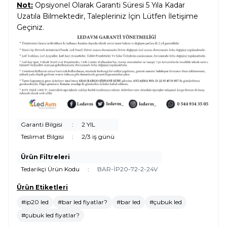
Not:
Opsiyonel Olarak Garanti Süresi 5 Yıla Kadar
Uzatıla Bilmektedir, Talepleriniz İçin Lütfen İletişime
Geçiniz.
Garanti Bilgisi
:
2 YIL
Teslimat Bilgisi
:
2/3 iş günü
Ürün Filtreleri
Tedarikçi Ürün Kodu
:
BAR-İP20-72-2-24V
Ürün Etiketleri
#ip20 led
#bar led fiyatlar?
#bar led
#çubuk led
#çubuk led fiyatlar?