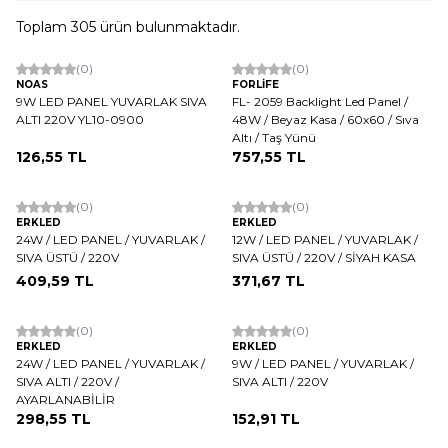
Toplam
305
ürün bulunmaktadır.
(0)
(0)
NOAS
FORLİFE
9W LED PANEL YUVARLAK SIVA
FL- 2059 Backlight Led Panel /
ALTI 220V YL10-0900
48W / Beyaz Kasa / 60x60 / Sıva
Altı / Taş Yünü
126,55
TL
757,55
TL
(0)
(0)
ERKLED
ERKLED
24W / LED PANEL / YUVARLAK /
12W / LED PANEL / YUVARLAK /
SIVA ÜSTÜ / 220V
SIVA ÜSTÜ / 220V / SİYAH KASA
409,59
TL
371,67
TL
(0)
(0)
ERKLED
ERKLED
24W / LED PANEL / YUVARLAK /
9W / LED PANEL / YUVARLAK /
SIVA ALTI / 220V /
SIVA ALTI / 220V
AYARLANABİLİR
298,55
TL
152,91
TL