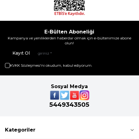
E-Bülten Aboneliği
Kampanya ve yeniliklerden haberdar olmak için e-bültenimize abone
olun!
Kayıt Ol
KVKK Sözleşmesi'ni
okudum, kabul ediyorum.
Sosyal Medya
5449343505
Kategoriler