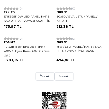
ükendi
(0)
(0)
ERKLED
ERKLED
ERK3251 10W LED PANEL KARE
60x60 / SIVA ÜSTÜ / PANEL /
SIVA ALTI 220V AYARLANABİLİR
KASASI
175,97
TL
212,38
TL
(0)
(0)
FORLİFE
ERKLED
FL-2213 Backlight Led Panel /
18W / LED PANEL / KARE / SIVA
40W / Beyaz Kasa / 60x60 / Sıva
ÜSTÜ / 220V / SİYAH KASA
Üstü
1.203,16
TL
474,06
TL
Önceki
Sonraki