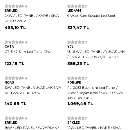
(0)
(0)
ERKLED
LEDAVM
24W / LED PANEL / KARE / SIVA
9 Watt Kare Sıvaaltı Led Spot
ÜSTÜ / 220V
455,10
TL
337,47
TL
(0)
(0)
CATA
YCL
CT-5147 Slim Led Panel 12w
18+6 W / LED PANEL / YUVARLAK
/ SIVA ALTI / 220V / ÇİFT RENK
123,18
TL
388,35
TL
Tükendi
(0)
(0)
NOAS
FORLİFE
12W LED PANEL YUVARLAK SIVA
FL-2053 Backlight Led Panel /
ALTI 220V YL10-1200
48W / Beyaz Kasa / 30x120 / Sıva
Altı / Taş Yünü
140,69
TL
1.069,48
TL
(0)
(0)
ERKLED
ERKLED
18W / LED PANEL / YUVARLAK /
12W / LED PANEL / KARE / SIVA