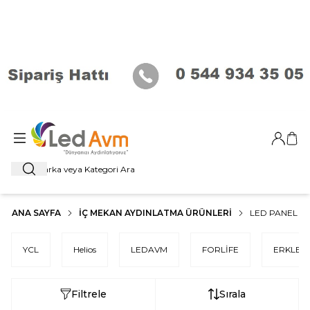
Giriş Ya
Sep
Ara
ANA SAYFA
İÇ MEKAN AYDINLATMA ÜRÜNLERI
LED PANEL
YCL
Helios
LEDAVM
FORLİFE
ERKLED
Filtrele
Sırala