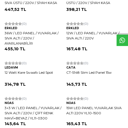
SIVA ÜSTÜ / 220V / SİYAH KASA
ÜSTÜ / 220V / SİYAH KASA
447,52
TL
398,21
TL
W
h
t
s
a
p
p
D
e
s
e
H
a
t
t
(0)
(0)
ERKLED
ERKLED
36W / LED PANEL / YUVARLAK /
12W / LED PANEL / YUVARLAK /
SIVA ALTI / 220V /
SIVA ALTI / 220V
AYARLANABİLİR
455,10
TL
167,48
TL
(0)
(0)
LEDAVM
CATA
12 Watt Kare Sıvaaltı Led Spot
CT-5148 Slim Led Panel 15w
314,78
TL
145,73
TL
(0)
(0)
NOAS
NOAS
3+3 W / LED PANEL / YUVARLAK /
15W LED PANEL YUVARLAK SIVA
SIVA ALTI / 220V / ÇİFT RENK
ALTI 220V YL10-1500
MAVİ+BEYAZ / YL11-0300
145,64
TL
165,43
TL