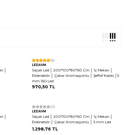
Hızlı Kargo
(6)
LEDAVM
an │
Saçak Led │ 200*100*80*60 Cm │ İç Mekan │
Eklenebilir │ Çakar Animasyonlu │ Şeffaf Kablo │5
mm 160 Led
970,50
TL
(0)
LEDAVM
an │
Saçak Led │ 200*100*80*60 Cm │ İç Mekan │
Eklenebilir │ Çakar Animasyonlu │ 5 mm Led
1.298,76
TL