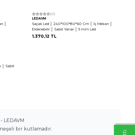
(0)
LEDAVM
an │
Saçak Led │ 240*100*80*60 Cm │ İç Mekan │
Eklenebilir │ Sabit Yanar │ 5 mm Led
1.370,12
TL
 │ Sabit
ş - LEDAVM
neşeli bir kutlamadır. 