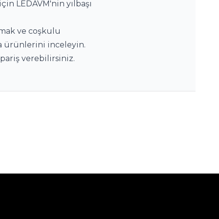
çin LEDAVM'nin yılbaşı 
tmak ve coşkulu 
ürünlerini inceleyin. 
ariş verebilirsiniz. 