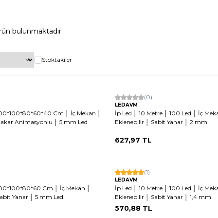
rün bulunmaktadır.
Stoktakiler
(0)
LEDAVM
200*100*80*60*40 Cm │ İç Mekan │
İp Led │ 10 Metre │ 100 Led │ İç Mek
 Çakar Animasyonlu │ 5 mm Led
Eklenebilir │ Sabit Yanar │ 2 mm
627,97
TL
(1)
LEDAVM
200*100*80*60 Cm │ İç Mekan │
İp Led │ 10 Metre │ 100 Led │ İç Mek
 Sabit Yanar │ 5 mm Led
Eklenebilir │ Sabit Yanar │ 1,4 mm
570,88
TL