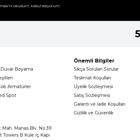
mesi'ni
okudum, kabul ediyorum.
Önemli Bilgiler
 Duvar Boyama
Sıkça Sorulan Sorular
itleri
Teslimat Koşulları
ob Armatürler
Üyelik Sözleşmesi
ed Spot
Satış Sözleşmesi
Garanti ve İade Koşulları
Gizlilik ve Güvenlik
t Mah. Manas Blv. No:39
t Towers B Kule İç Kapı