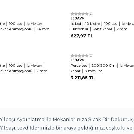
Tükendi
Hızlı Kargo
(0)
LEDAVM
tre │ 100 Led │ İç Mekan │
İp Led │ 10 Metre │ 100 Led │ İç Mek
 Çakar Animasyonlu │ 1,4 mm
Eklenebilir │ Sabit Yanar │ 2 mm
627,97
TL
(0)
LEDAVM
tre │ 100 Led │ İç Mekan │
Perde Led │ 200*300 Cm │ İç Mekan
│ Çakar Animasyonlu │ 2 mm
Yanar │ 8 mm Led
3.211,85
TL
Yılbaşı Aydınlatma ile Mekanlarınıza Sıcak Bir Dokunu
Yılbaşı, sevdiklerimizle bir araya geldiğimiz, coşkulu ve 