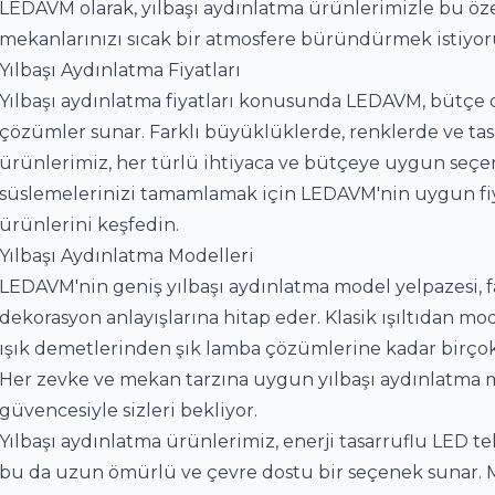
LEDAVM olarak, yılbaşı aydınlatma ürünlerimizle bu öze
mekanlarınızı sıcak bir atmosfere büründürmek istiyor
Yılbaşı Aydınlatma Fiyatları
Yılbaşı aydınlatma fiyatları konusunda LEDAVM, bütçe do
çözümler sunar. Farklı büyüklüklerde, renklerde ve ta
ürünlerimiz, her türlü ihtiyaca ve bütçeye uygun seçene
süslemelerinizi tamamlamak için LEDAVM'nin uygun fiya
ürünlerini keşfedin.
Yılbaşı Aydınlatma Modelleri
LEDAVM'nin geniş yılbaşı aydınlatma model yelpazesi, far
dekorasyon anlayışlarına hitap eder. Klasik ışıltıdan mod
ışık demetlerinden şık lamba çözümlerine kadar birço
Her zevke ve mekan tarzına uygun yılbaşı aydınlatma 
güvencesiyle sizleri bekliyor.
Yılbaşı aydınlatma ürünlerimiz, enerji tasarruflu LED tekn
bu da uzun ömürlü ve çevre dostu bir seçenek sunar. Me