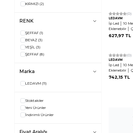
KIRMIZI
(2)
(0)
LEDAVM
RENK
İp Led │ 10 Me
Eklenebilir │
ŞEFFAF
(1)
627,97
TL
BEYAZ
(3)
YEŞİL
(3)
ŞEFFAF
(8)
Hızlı Kargo
(0)
LEDAVM
İp Led │ 10 Me
Eklenebilir 
Marka
742,15
TL
LEDAVM
(11)
Stoktakiler
Yeni Ürünler
İndirimli Ürünler
Fiyat Aralığı