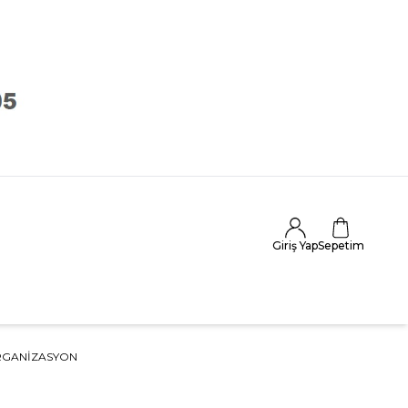
Giriş Yap
Sepetim
ORGANİZASYON