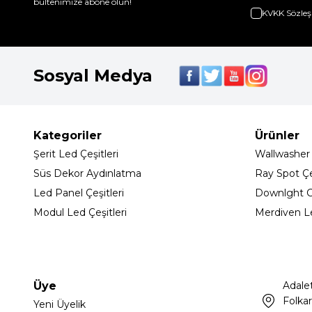
bültenimize abone olun!
KVKK Sözleş
Sosyal Medya
Kategoriler
Ürünler
Şerit Led Çeşitleri
Wallwasher
Süs Dekor Aydınlatma
Ray Spot Çeş
Led Panel Çeşitleri
Downlght C
Modul Led Çeşitleri
Merdiven L
Üye
Adale
Folkar
Yeni Üyelik