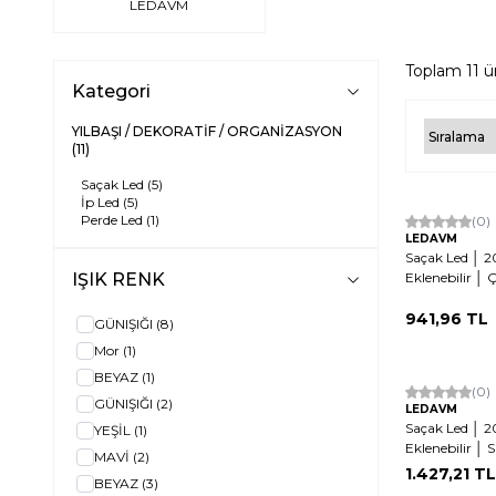
LEDAVM
Toplam
11
ü
Kategori
YILBAŞI / DEKORATİF / ORGANİZASYON
(11)
Saçak Led
(5)
İp Led
(5)
Perde Led
(1)
(0)
LEDAVM
Saçak Led │ 
IŞIK RENK
Eklenebilir │
941,96
TL
GÜNIŞIĞI
(8)
Mor
(1)
BEYAZ
(1)
(0)
GÜNIŞIĞI
(2)
LEDAVM
Saçak Led │ 
YEŞİL
(1)
Eklenebilir │
MAVİ
(2)
1.427,21
TL
BEYAZ
(3)