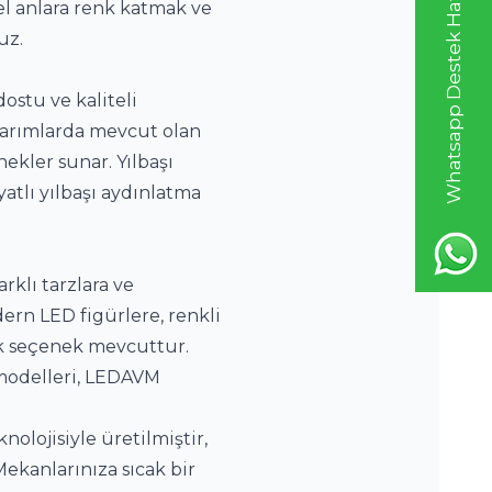
Whatsapp Destek Hattı
l anlara renk katmak ve 
uz.
stu ve kaliteli 
sarımlarda mevcut olan 
kler sunar. Yılbaşı 
tlı yılbaşı aydınlatma 
klı tarzlara ve 
ern LED figürlere, renkli 
k seçenek mevcuttur. 
modelleri, LEDAVM 
olojisiyle üretilmiştir, 
kanlarınıza sıcak bir 