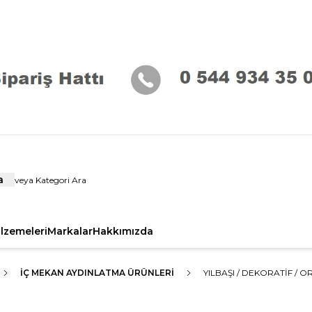
a
alzemeleri
Markalar
Hakkımızda
İÇ MEKAN AYDINLATMA ÜRÜNLERI
YILBAŞI / DEKORATİF / 