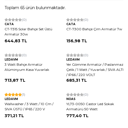
Toplam
65
ürün bulunmaktadır.
Tükendi
(0)
(0)
CATA
CATA
CT-7315 Solar Bahçe Set Üstü
CT-7300 Bahçe Çim Armatür 7w
Armatür 30w
644,83
TL
156,98
TL
(0)
(0)
LEDAVM
LEDAVM
3 Watt Bahçe Armatür
Yer Gömme Armatür / Paslanmaz
Alüminyum Kasa Yuvarlak
Çelik / 1 Watt / Yuvarlak / SIVA ALTI
/ IP66 / 220 VOLT
713,87
TL
685,31
TL
Tükendi
(1)
(0)
LEDAVM
NOAS
Wallwasher / 3 Watt / 10 Cm /
YL73-0050 Castor Led Sokak
SIVA ÜSTÜ / IP65 / 220 V
Armatürü 50 Watt
371,21
TL
777,40
TL