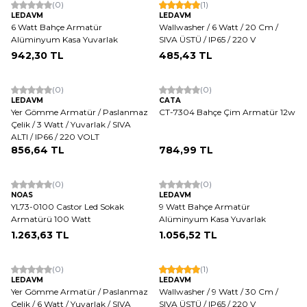
(0)
(1)
LEDAVM
LEDAVM
6 Watt Bahçe Armatür
Wallwasher / 6 Watt / 20 Cm /
Alüminyum Kasa Yuvarlak
SIVA ÜSTÜ / IP65 / 220 V
942,30
TL
485,43
TL
Tükendi
(0)
(0)
LEDAVM
CATA
Yer Gömme Armatür / Paslanmaz
CT-7304 Bahçe Çim Armatür 12w
Çelik / 3 Watt / Yuvarlak / SIVA
ALTI / IP66 / 220 VOLT
856,64
TL
784,99
TL
ükendi
(0)
(0)
NOAS
LEDAVM
YL73-0100 Castor Led Sokak
9 Watt Bahçe Armatür
Armatürü 100 Watt
Alüminyum Kasa Yuvarlak
1.263,63
TL
1.056,52
TL
(0)
(1)
LEDAVM
LEDAVM
Yer Gömme Armatür / Paslanmaz
Wallwasher / 9 Watt / 30 Cm /
Çelik / 6 Watt / Yuvarlak / SIVA
SIVA ÜSTÜ / IP65 / 220 V