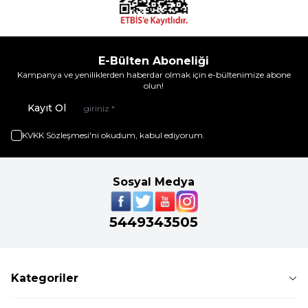
E-Bülten Aboneliği
Kampanya ve yeniliklerden haberdar olmak için e-bültenimize abone
olun!
Kayıt Ol
KVKK Sözleşmesi'ni
okudum, kabul ediyorum.
Sosyal Medya
5449343505
Kategoriler