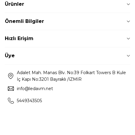
Ürünler
Önemli Bilgiler
Hızlı Erişim
Üye
Adalet Mah. Manas Blv. No:39 Folkart Towers B Kule
İç Kapı No:3201 Bayraklı /İZMİR
info@ledavm.net
5449343505