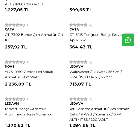
ALTI / IP66 / 220 VOLT
W
h
t
s
a
p
p
D
e
s
e
H
a
t
t
1.227,85
TL
599,65
TL
ükendi
(0)
(0)
CATA
CATA
CT-7302 Bahçe Çim Armatür GU-
CT-5213 Penguen Bahçe Duvar
10
Aplik 12w
257,92
TL
364,43
TL
(0)
(0)
NOAS
LEDAVM
YL73-0150 Castor Led Sokak
Wallwasher / 12 Watt / 35 Cm /
Armatürü 150 Watt
SIVA ÜSTÜ / IP65 / 220 V
2.236,09
TL
713,87
TL
(0)
(0)
LEDAVM
LEDAVM
12 Watt Bahçe Armatür
Yer Gömme Armatür / Paslanmaz
Alüminyum Kasa Yuvarlak
Çelik / 9 Watt / Yuvarlak / SIVA
ALTI / IP66 / 220 VOLT
1.370,62
TL
1.284,96
TL