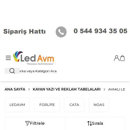
Giriş Ya
Sep
Ara
ANA SAYFA
KAYAN YAZI VE REKLAM TABELALARI
AYAKLI LED
LEDAVM
FORLİFE
CATA
NOAS
Filtrele
Sırala