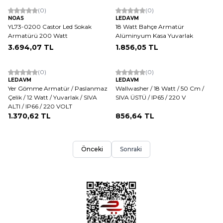
(0)
(0)
NOAS
LEDAVM
YL73-0200 Castor Led Sokak
18 Watt Bahçe Armatür
Armatürü 200 Watt
Alüminyum Kasa Yuvarlak
3.694,07
TL
1.856,05
TL
(0)
(0)
LEDAVM
LEDAVM
Yer Gömme Armatür / Paslanmaz
Wallwasher / 18 Watt / 50 Cm /
Çelik / 12 Watt / Yuvarlak / SIVA
SIVA ÜSTÜ / IP65 / 220 V
ALTI / IP66 / 220 VOLT
1.370,62
TL
856,64
TL
Önceki
Sonraki