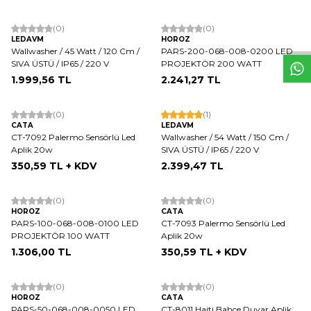
W
h
t
s
a
p
p
D
e
s
e
H
a
t
t
(0)
(0)
LEDAVM
HOROZ
Wallwasher / 45 Watt / 120 Cm /
PARS-200-068-008-0200 LED
SIVA ÜSTÜ / IP65 / 220 V
PROJEKTÖR 200 WATT
1.999,56
TL
2.241,27
TL
(0)
(1)
CATA
LEDAVM
CT-7092 Palermo Sensörlü Led
Wallwasher / 54 Watt / 150 Cm /
Aplik 20w
SIVA ÜSTÜ / IP65 / 220 V
350,59
TL + KDV
2.399,47
TL
(0)
(0)
HOROZ
CATA
PARS-100-068-008-0100 LED
CT-7093 Palermo Sensörlü Led
PROJEKTÖR 100 WATT
Aplik 20w
1.306,00
TL
350,59
TL + KDV
(0)
(0)
HOROZ
CATA
PARS-50-068-008-0050 LED
CT-8011 Haiti Bahçe Duvar Aplik