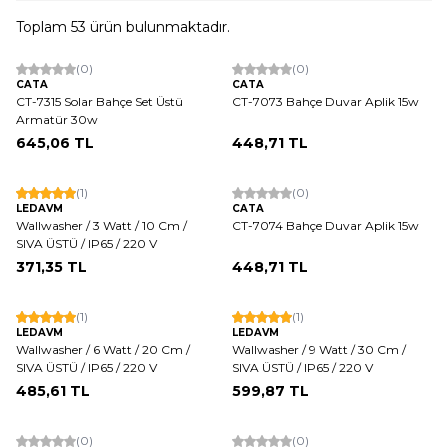
Toplam
53
ürün bulunmaktadır.
(0)
(0)
CATA
CATA
CT-7315 Solar Bahçe Set Üstü
CT-7073 Bahçe Duvar Aplik 15w
Armatür 30w
645,06
TL
448,71
TL
(1)
(0)
LEDAVM
CATA
Wallwasher / 3 Watt / 10 Cm /
CT-7074 Bahçe Duvar Aplik 15w
SIVA ÜSTÜ / IP65 / 220 V
371,35
TL
448,71
TL
(1)
(1)
LEDAVM
LEDAVM
Wallwasher / 6 Watt / 20 Cm /
Wallwasher / 9 Watt / 30 Cm /
SIVA ÜSTÜ / IP65 / 220 V
SIVA ÜSTÜ / IP65 / 220 V
485,61
TL
599,87
TL
(0)
(0)