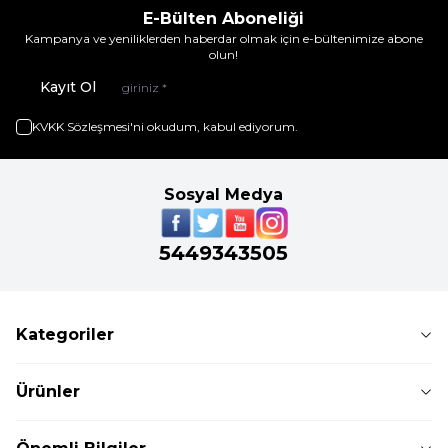
E-Bülten Aboneliği
Kampanya ve yeniliklerden haberdar olmak için e-bültenimize abone
olun!
Kayıt Ol
KVKK Sözleşmesi'ni
okudum, kabul ediyorum.
Sosyal Medya
5449343505
Kategoriler
Ürünler