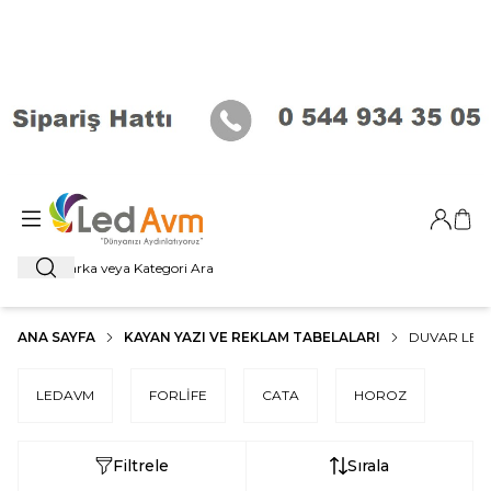
Giriş Ya
Sep
Ara
ANA SAYFA
KAYAN YAZI VE REKLAM TABELALARI
DUVAR LED
LEDAVM
FORLİFE
CATA
HOROZ
Filtrele
Sırala