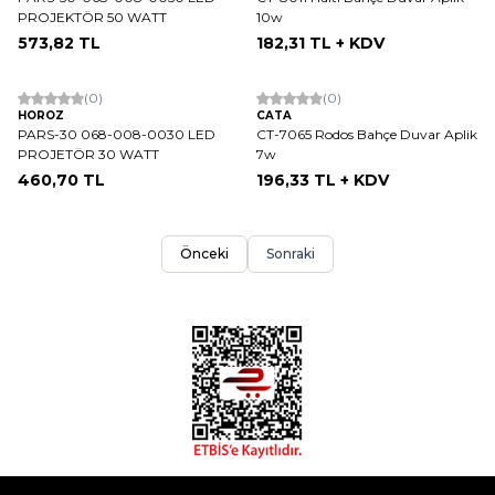
PROJEKTÖR 50 WATT
10w
573,82
TL
182,31
TL + KDV
(0)
(0)
HOROZ
CATA
PARS-30 068-008-0030 LED
CT-7065 Rodos Bahçe Duvar Aplik
PROJETÖR 30 WATT
7w
460,70
TL
196,33
TL + KDV
Önceki
Sonraki