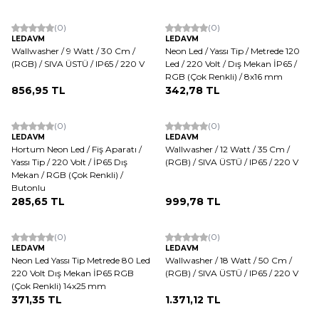
(0)
(0)
LEDAVM
LEDAVM
Wallwasher / 9 Watt / 30 Cm /
Neon Led / Yassı Tip / Metrede 120
(RGB) / SIVA ÜSTÜ / IP65 / 220 V
Led / 220 Volt / Dış Mekan İP65 /
RGB (Çok Renkli) / 8x16 mm
856,95
TL
342,78
TL
(0)
(0)
LEDAVM
LEDAVM
Hortum Neon Led / Fiş Aparatı /
Wallwasher / 12 Watt / 35 Cm /
Yassı Tip / 220 Volt / İP65 Dış
(RGB) / SIVA ÜSTÜ / IP65 / 220 V
Mekan / RGB (Çok Renkli) /
Butonlu
285,65
TL
999,78
TL
ükendi
(0)
(0)
LEDAVM
LEDAVM
Neon Led Yassı Tip Metrede 80 Led
Wallwasher / 18 Watt / 50 Cm /
220 Volt Dış Mekan İP65 RGB
(RGB) / SIVA ÜSTÜ / IP65 / 220 V
(Çok Renkli) 14x25 mm
371,35
TL
1.371,12
TL