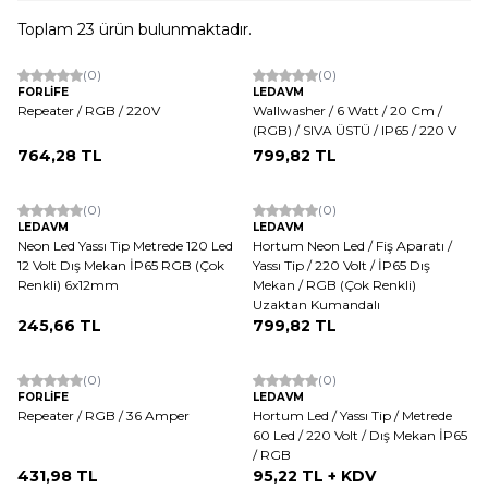
Toplam
23
ürün bulunmaktadır.
(0)
(0)
FORLİFE
LEDAVM
Repeater / RGB / 220V
Wallwasher / 6 Watt / 20 Cm /
(RGB) / SIVA ÜSTÜ / IP65 / 220 V
764,28
TL
799,82
TL
(0)
(0)
LEDAVM
LEDAVM
Neon Led Yassı Tip Metrede 120 Led
Hortum Neon Led / Fiş Aparatı /
12 Volt Dış Mekan İP65 RGB (Çok
Yassı Tip / 220 Volt / İP65 Dış
Renkli) 6x12mm
Mekan / RGB (Çok Renkli)
Uzaktan Kumandalı
245,66
TL
799,82
TL
(0)
(0)
FORLİFE
LEDAVM
Repeater / RGB / 36 Amper
Hortum Led / Yassı Tip / Metrede
60 Led / 220 Volt / Dış Mekan İP65
/ RGB
431,98
TL
95,22
TL + KDV