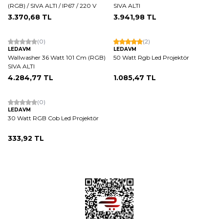
(RGB) / SIVA ALTI / IP67 / 220 V
SIVA ALTI
3.370,68
TL
3.941,98
TL
(0)
(2)
LEDAVM
LEDAVM
Wallwasher 36 Watt 101 Cm (RGB)
50 Watt Rgb Led Projektör
SIVA ALTI
4.284,77
TL
1.085,47
TL
ükendi
(0)
LEDAVM
30 Watt RGB Cob Led Projektör
333,92
TL