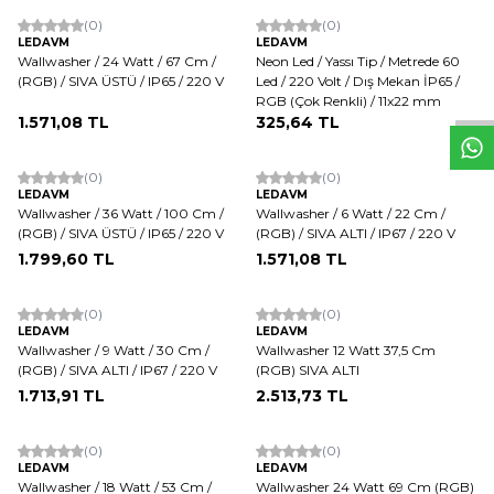
Tükendi
(0)
(0)
W
h
t
s
a
p
p
D
e
s
e
H
a
t
t
LEDAVM
LEDAVM
Wallwasher / 24 Watt / 67 Cm /
Neon Led / Yassı Tip / Metrede 60
(RGB) / SIVA ÜSTÜ / IP65 / 220 V
Led / 220 Volt / Dış Mekan İP65 /
RGB (Çok Renkli) / 11x22 mm
1.571,08
TL
325,64
TL
(0)
(0)
LEDAVM
LEDAVM
Wallwasher / 36 Watt / 100 Cm /
Wallwasher / 6 Watt / 22 Cm /
(RGB) / SIVA ÜSTÜ / IP65 / 220 V
(RGB) / SIVA ALTI / IP67 / 220 V
1.799,60
TL
1.571,08
TL
(0)
(0)
LEDAVM
LEDAVM
Wallwasher / 9 Watt / 30 Cm /
Wallwasher 12 Watt 37,5 Cm
(RGB) / SIVA ALTI / IP67 / 220 V
(RGB) SIVA ALTI
1.713,91
TL
2.513,73
TL
(0)
(0)
LEDAVM
LEDAVM
Wallwasher / 18 Watt / 53 Cm /
Wallwasher 24 Watt 69 Cm (RGB)