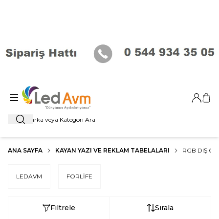
Giriş Ya
Sep
Ara
ANA SAYFA
KAYAN YAZI VE REKLAM TABELALARI
RGB DIŞ CE
LEDAVM
FORLİFE
Filtrele
Sırala