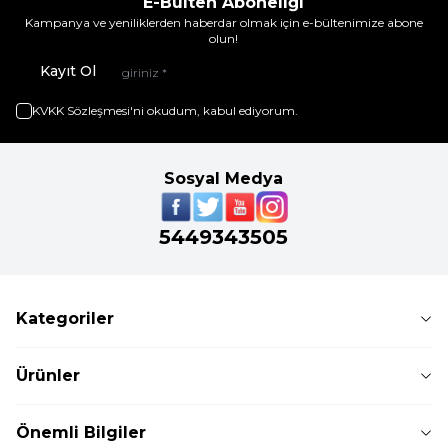
E-Bülten Aboneliği
Kampanya ve yeniliklerden haberdar olmak için e-bültenimize abone
olun!
Kayıt Ol
KVKK Sözleşmesi'ni
okudum, kabul ediyorum.
Sosyal Medya
5449343505
Kategoriler
Ürünler
Önemli Bilgiler