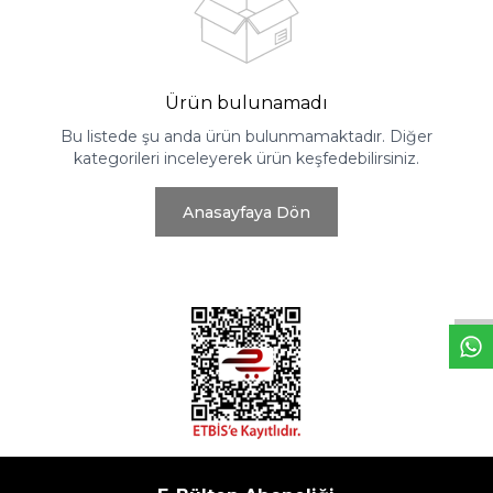
Ürün bulunamadı
Bu listede şu anda ürün bulunmamaktadır. Diğer
kategorileri inceleyerek ürün keşfedebilirsiniz.
Anasayfaya Dön
W
h
t
s
a
p
p
D
e
s
e
H
a
t
t