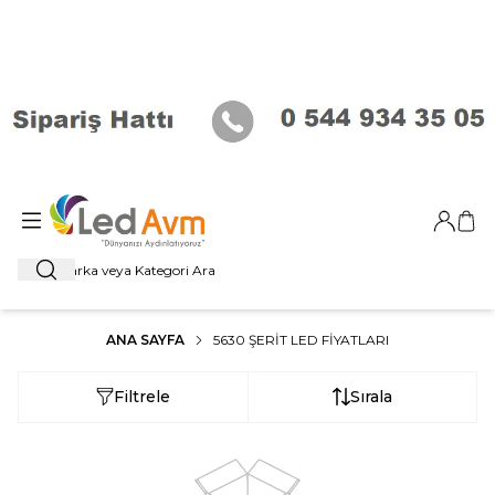
Giriş Ya
Sep
Ara
ANA SAYFA
5630 ŞERIT LED FIYATLARI
Filtrele
Sırala