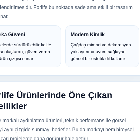
lendirilmesidir. Forlife bu noktada sade ama etkili bir tasarım
unar.
rka Güveni
Modern Kimlik
elerde sürdürülebilir kalite
Çağdaş mimari ve dekorasyon
ısı oluşturan, güven veren
yaklaşımına uyum sağlayan
ürün çizgisi sunar.
güncel bir estetik dil kullanır.
rlife Ürünlerinde Öne Çıkan
llikler
e markalı aydınlatma ürünleri, teknik performans ile görsel
eyi aynı çizgide sunmayı hedefler. Bu da markayı hem bireysel
cari projelerde daha görünür hale getirir.