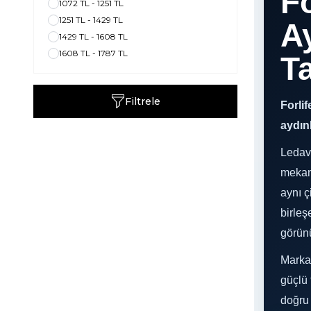
Fo
1072 TL - 1251 TL
1251 TL - 1429 TL
A
1429 TL - 1608 TL
1608 TL - 1787 TL
Ta
Filtrele
Forlif
aydın
Ledav
mekan 
aynı ç
birleş
görün
Marka 
güçlü 
doğru