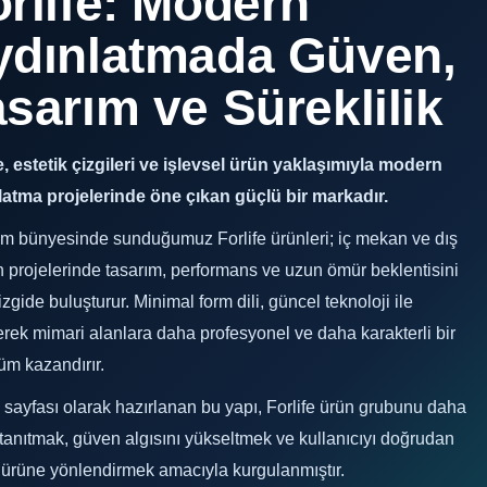
rlife: Modern
ydınlatmada Güven,
sarım ve Süreklilik
e, estetik çizgileri ve işlevsel ürün yaklaşımıyla modern
latma projelerinde öne çıkan güçlü bir markadır.
m bünyesinde sunduğumuz Forlife ürünleri; iç mekan ve dış
projelerinde tasarım, performans ve uzun ömür beklentisini
izgide buluşturur. Minimal form dili, güncel teknoloji ile
erek mimari alanlara daha profesyonel ve daha karakterli bir
üm kazandırır.
sayfası olarak hazırlanan bu yapı, Forlife ürün grubunu daha
tanıtmak, güven algısını yükseltmek ve kullanıcıyı doğrudan
 ürüne yönlendirmek amacıyla kurgulanmıştır.