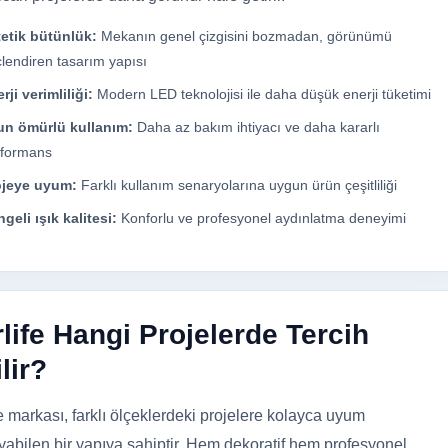
etik bütünlük:
Mekanın genel çizgisini bozmadan, görünümü
lendiren tasarım yapısı
rji verimliliği:
Modern LED teknolojisi ile daha düşük enerji tüketimi
un ömürlü kullanım:
Daha az bakım ihtiyacı ve daha kararlı
rformans
ojeye uyum:
Farklı kullanım senaryolarına uygun ürün çeşitliliği
geli ışık kalitesi:
Konforlu ve profesyonel aydınlatma deneyimi
life Hangi Projelerde Tercih
lir?
fe markası, farklı ölçeklerdeki projelere kolayca uyum
yabilen bir yapıya sahiptir. Hem dekoratif hem profesyonel