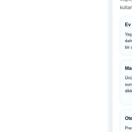
kullan
Ev 
Yaş
dah
bir 
Ma
Ürü
sun
dikk
Ote
Pres