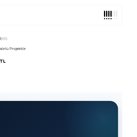
(0)
örlü Projektör
TL