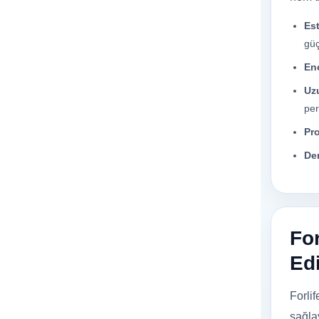
Est
güç
Ene
Uz
pe
Pr
Den
For
Edi
Forli
sağla