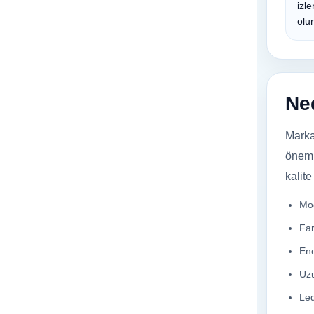
izl
olur
Ned
Marka
öneml
kalit
Mod
Far
Ene
Uzu
Led