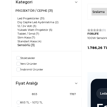
Kategori
PROJEKTÖR / CEPHE
(31)
Led Projektörler
(31)
Dış Cephe Led Aydınlatma
(2)
12 / 24 Volt
(3)
Yüksek Watt Projektör
(5)
(0)
Tablet / Smd
(7)
FORLİFE
Slim Kasa
(7)
100W Sensörlü
Standart Kasa
(4)
Sensörlü
(3)
1.786,26
T
Stoktakiler
Yeni Ürünler
İndirimli Ürünler
Fiyat Aralığı
Leda
893 TL - 1072 TL