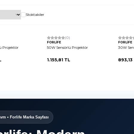
Stoktakiler
Tükendi
(0)
FORLİFE
FORLİFE
 Projektör
50W Sensörlü Projektör
30W Sens
L
1.155,81
TL
893,13
vm • Forlife Marka Sayfası