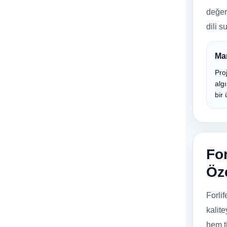
değer
dili s
Ma
Proj
alg
bir 
Fo
Öze
Forlif
kalit
hem ti