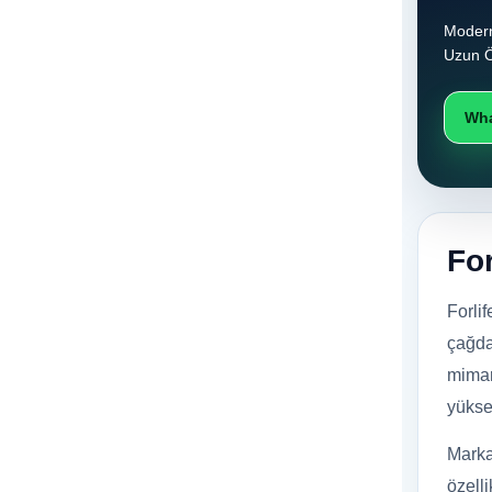
Modern
Uzun Ö
Wha
Fo
Forli
çağda
mimar
yüksek
Marka
özelli