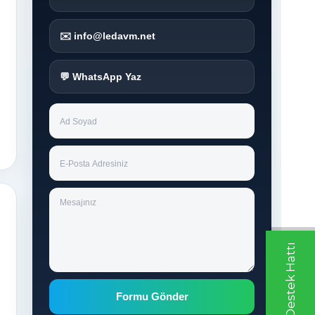
✉️ info@ledavm.net
💬 WhatsApp Yaz
Whatsapp Destek Hattı
Formu Gönder