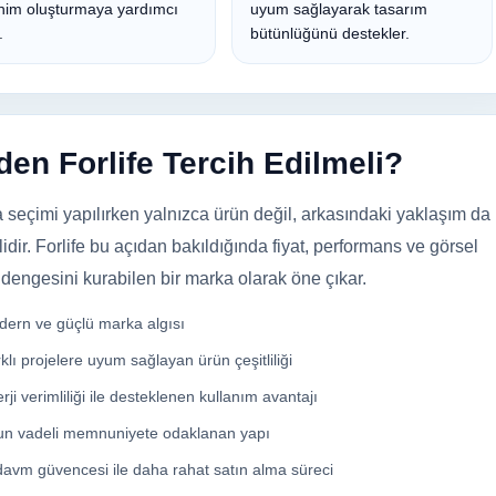
enim oluşturmaya yardımcı
uyum sağlayarak tasarım
.
bütünlüğünü destekler.
en Forlife Tercih Edilmeli?
 seçimi yapılırken yalnızca ürün değil, arkasındaki yaklaşım da
idir. Forlife bu açıdan bakıldığında fiyat, performans ve görsel
e dengesini kurabilen bir marka olarak öne çıkar.
ern ve güçlü marka algısı
klı projelere uyum sağlayan ürün çeşitliliği
rji verimliliği ile desteklenen kullanım avantajı
n vadeli memnuniyete odaklanan yapı
avm güvencesi ile daha rahat satın alma süreci