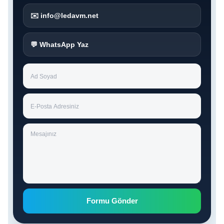
✉️ info@ledavm.net
💬 WhatsApp Yaz
Formu Gönder