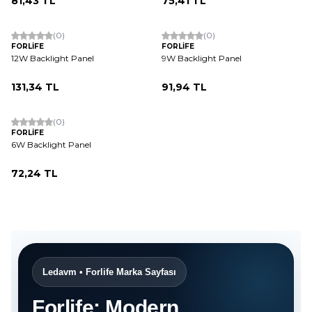
81,43
TL
75,41
TL
(0)
(0)
FORLİFE
FORLİFE
12W Backlight Panel
9W Backlight Panel
131,34
TL
91,94
TL
(0)
FORLİFE
6W Backlight Panel
72,24
TL
Ledavm • Forlife Marka Sayfası
Forlife: Modern