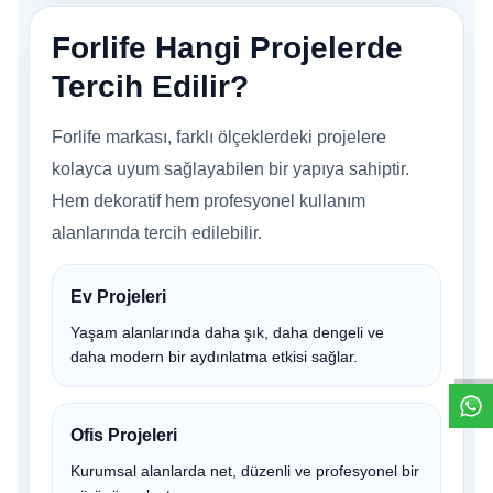
Forlife Hangi Projelerde
Tercih Edilir?
Forlife markası, farklı ölçeklerdeki projelere
kolayca uyum sağlayabilen bir yapıya sahiptir.
Hem dekoratif hem profesyonel kullanım
alanlarında tercih edilebilir.
W
h
t
s
a
p
p
D
e
s
e
H
a
t
t
Ev Projeleri
Yaşam alanlarında daha şık, daha dengeli ve
daha modern bir aydınlatma etkisi sağlar.
Ofis Projeleri
Kurumsal alanlarda net, düzenli ve profesyonel bir