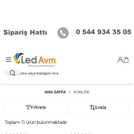
Giriş Ya
Sep
Ara
ANA SAYFA
FORLİFE
Filtrele
Sırala
Toplam
11
ürün bulunmaktadır.