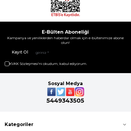
E-Bülten Aboneliği
Kampanya ve yeniliklerden haberdar olmak için e-bültenimize abone
olun!
Kayıt Ol
KVKK Sözleşmesi'ni
okudum, kabul ediyorum.
Sosyal Medya
5449343505
Kategoriler