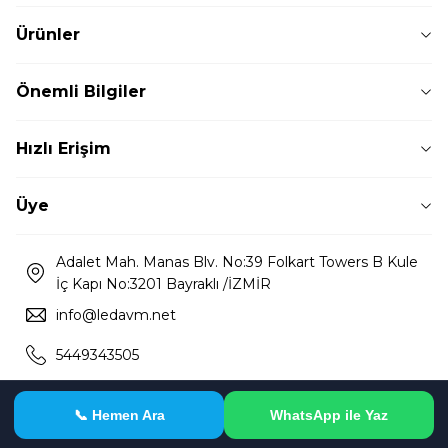
Ürünler
Önemli Bilgiler
Hızlı Erişim
Üye
Adalet Mah. Manas Blv. No:39 Folkart Towers B Kule
İç Kapı No:3201 Bayraklı /İZMİR
info@ledavm.net
5449343505
📞 Hemen Ara
WhatsApp ile Yaz