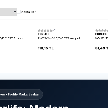
Stoktakiler
Tükendi
Tükendi
(0)
FORLİFE
FORLİFE
AC/DC E27 Ampul
9W 12-24V AC/DC E27 Ampul
9W 12V 
118,16
TL
81,40
T
vm • Forlife Marka Sayfası