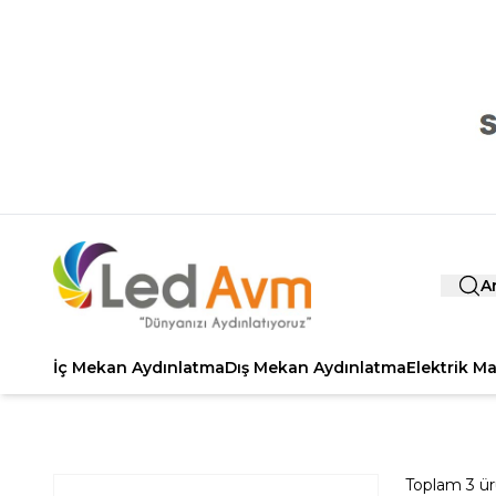
A
İç Mekan Aydınlatma
Dış Mekan Aydınlatma
Elektrik M
Toplam
3
ür