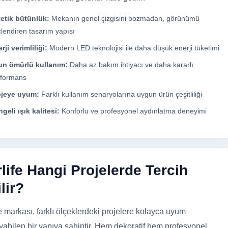
etik bütünlük:
Mekanın genel çizgisini bozmadan, görünümü
lendiren tasarım yapısı
rji verimliliği:
Modern LED teknolojisi ile daha düşük enerji tüketimi
un ömürlü kullanım:
Daha az bakım ihtiyacı ve daha kararlı
rformans
ojeye uyum:
Farklı kullanım senaryolarına uygun ürün çeşitliliği
geli ışık kalitesi:
Konforlu ve profesyonel aydınlatma deneyimi
life Hangi Projelerde Tercih
lir?
fe markası, farklı ölçeklerdeki projelere kolayca uyum
yabilen bir yapıya sahiptir. Hem dekoratif hem profesyonel