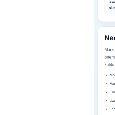
izl
olur
Ned
Marka
öneml
kalit
Mod
Far
Ene
Uzu
Led