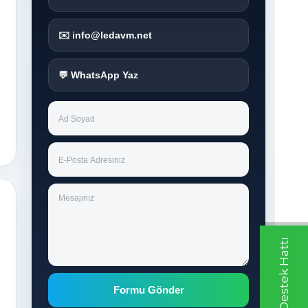
✉️ info@ledavm.net
💬 WhatsApp Yaz
Whatsapp Destek Hattı
Formu Gönder