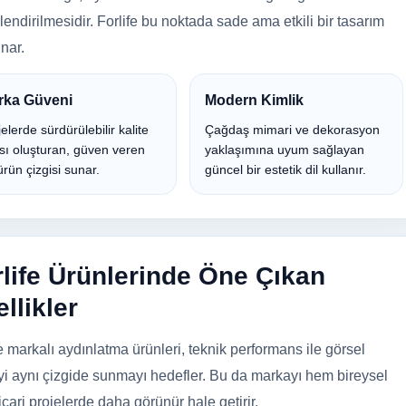
lendirilmesidir. Forlife bu noktada sade ama etkili bir tasarım
unar.
rka Güveni
Modern Kimlik
elerde sürdürülebilir kalite
Çağdaş mimari ve dekorasyon
ısı oluşturan, güven veren
yaklaşımına uyum sağlayan
ürün çizgisi sunar.
güncel bir estetik dil kullanır.
rlife Ürünlerinde Öne Çıkan
llikler
e markalı aydınlatma ürünleri, teknik performans ile görsel
eyi aynı çizgide sunmayı hedefler. Bu da markayı hem bireysel
cari projelerde daha görünür hale getirir.