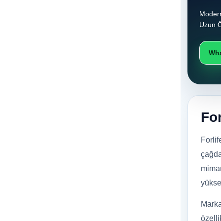
Modern
Uzun Ö
Wha
Fo
Forli
çağda
mimar
yüksek
Marka
özelli