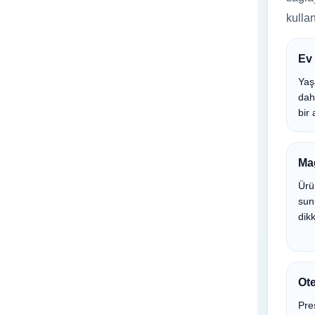
kullan
Ev 
Yaş
dah
bir 
Ma
Ürü
sun
dikk
Ote
Pres