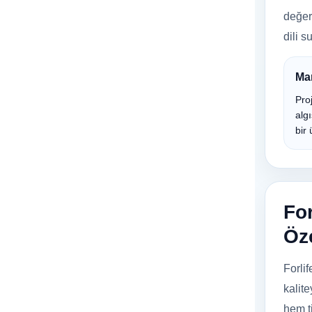
değer
dili s
Ma
Proj
alg
bir 
Fo
Öze
Forlif
kalit
hem ti