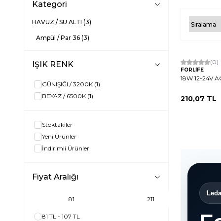
Kategori
HAVUZ / SU ALTI
(3)
Ampül / Par 36
(3)
Tükendi
(0)
IŞIK RENK
FORLİFE
18W 12-24V 
GÜNIŞIĞI / 3200K
(1)
BEYAZ / 6500K
(1)
210,07
TL
Stoktakiler
Yeni Ürünler
İndirimli Ürünler
Fiyat Aralığı
Leda
81 TL - 107 TL