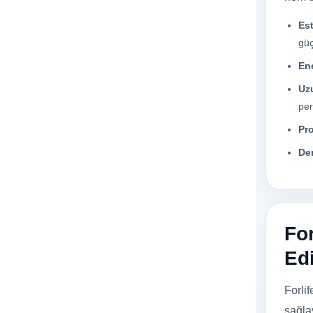
Est
güç
Ene
Uz
pe
Pr
Den
For
Edi
Forli
sağla