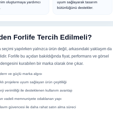
enim oluşturmaya yardımcı
uyum sağlayarak tasarım
.
bütünlüğünü destekler.
en Forlife Tercih Edilmeli?
 seçimi yapılırken yalnızca ürün değil, arkasındaki yaklaşım da
idir. Forlife bu açıdan bakıldığında fiyat, performans ve görsel
e dengesini kurabilen bir marka olarak öne çıkar.
ern ve güçlü marka algısı
klı projelere uyum sağlayan ürün çeşitliliği
rji verimliliği ile desteklenen kullanım avantajı
n vadeli memnuniyete odaklanan yapı
avm güvencesi ile daha rahat satın alma süreci