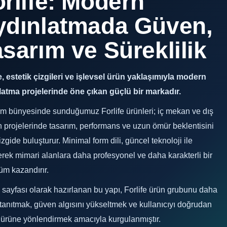
rlife: Modern
ydınlatmada Güven,
sarım ve Süreklilik
e, estetik çizgileri ve işlevsel ürün yaklaşımıyla modern
latma projelerinde öne çıkan güçlü bir markadır.
m bünyesinde sunduğumuz Forlife ürünleri; iç mekan ve dış
projelerinde tasarım, performans ve uzun ömür beklentisini
izgide buluşturur. Minimal form dili, güncel teknoloji ile
erek mimari alanlara daha profesyonel ve daha karakterli bir
üm kazandırır.
sayfası olarak hazırlanan bu yapı, Forlife ürün grubunu daha
tanıtmak, güven algısını yükseltmek ve kullanıcıyı doğrudan
 ürüne yönlendirmek amacıyla kurgulanmıştır.