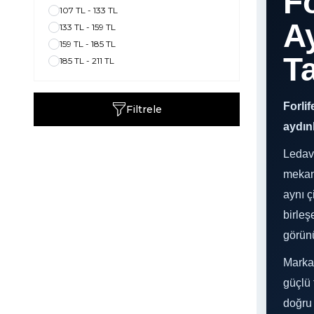
Fo
107 TL - 133 TL
A
133 TL - 159 TL
159 TL - 185 TL
Ta
185 TL - 211 TL
Forlif
Filtrele
aydın
Ledav
mekan 
aynı ç
birleş
görün
Marka 
güçlü 
doğru