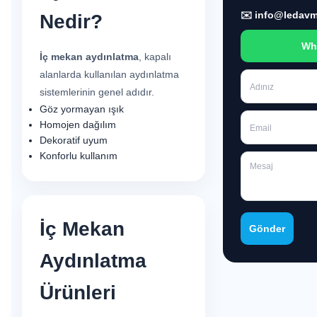
✉️ info@ledavm
Nedir?
Wh
İç mekan aydınlatma
, kapalı
alanlarda kullanılan aydınlatma
sistemlerinin genel adıdır.
Göz yormayan ışık
Homojen dağılım
Dekoratif uyum
Konforlu kullanım
İç Mekan
Gönder
Aydınlatma
Ürünleri