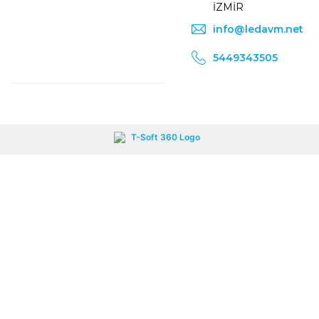
İZMİR
info@ledavm.net
5449343505