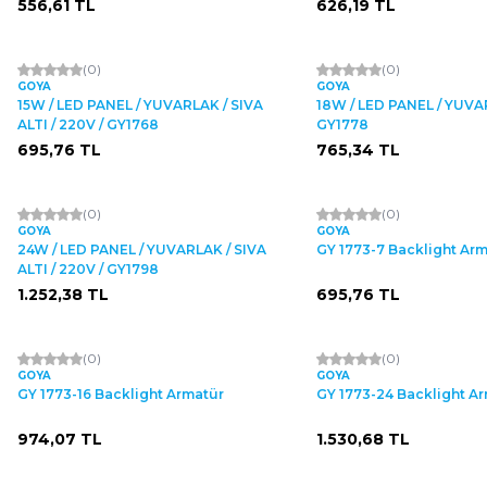
556,61
TL
626,19
TL
(0)
(0)
GOYA
GOYA
15W / LED PANEL / YUVARLAK / SIVA
18W / LED PANEL / YUVAR
ALTI / 220V / GY1768
GY1778
695,76
TL
765,34
TL
(0)
(0)
GOYA
GOYA
24W / LED PANEL / YUVARLAK / SIVA
GY 1773-7 Backlight Ar
ALTI / 220V / GY1798
1.252,38
TL
695,76
TL
(0)
(0)
GOYA
GOYA
GY 1773-16 Backlight Armatür
GY 1773-24 Backlight A
974,07
TL
1.530,68
TL