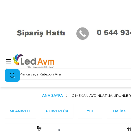
Ara
ANA SAYFA
İÇ MEKAN AYDINLATMA ÜRÜNLER
MEANWELL
POWERLÜX
YCL
Helios
Filtrele
(1)