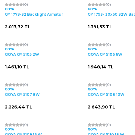
(0)
(0)
GOYA
GOYA
GY 1773-32 Backlight Armatür
GY 1793- 30x60 32W Bac
2.017,72
TL
1.391,53
TL
(0)
(0)
GOYA
GOYA
GOYA GY 5105 2W
GOYA GY 5106 6W
1.461,10
TL
1.948,14
TL
ükendi
(0)
(0)
GOYA
GOYA
GOYA GY 5107 8W
GOYA GY 5108 10W
2.226,44
TL
2.643,90
TL
(0)
(0)
GOYA
GOYA
GOYA GY 5109 16 W
GOYA GY 5110 18 W