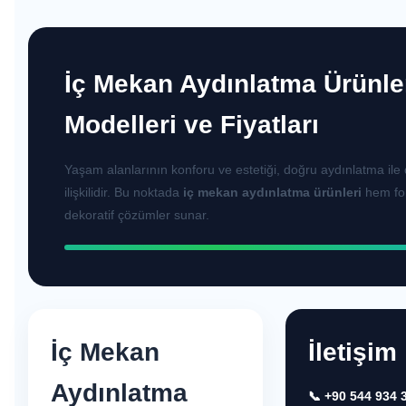
İç Mekan Aydınlatma Ürünle
Modelleri ve Fiyatları
Yaşam alanlarının konforu ve estetiği, doğru aydınlatma il
ilişkilidir. Bu noktada
iç mekan aydınlatma ürünleri
hem fo
dekoratif çözümler sunar.
İç Mekan
İletişim
Aydınlatma
📞 +90 544 934 