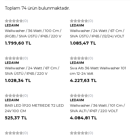
Toplam
74
ürün bulunmaktadır.
(0)
(0)
LEDAVM
LEDAVM
Wallwasher / 36 Watt / 100 Cm /
Wallwasher / 24 Watt / 67 Cm /
(RGB) / SIVA ÜSTÜ / IP65 / 220 V
SIVA ÜSTÜ / IP65 / (12/24) VOLT
1.799,60
TL
1.085,47
TL
(0)
(0)
LEDAVM
LEDAVM
Wallwasher / 24 Watt / 67 Cm /
Sıva Altı 36 Watt Wallwasher 101
SIVA ÜSTÜ / IP65 / 220 V
cm 12-24 Volt
1.028,34
TL
4.227,63
TL
(0)
(0)
LEDAVM
LEDAVM
BAR LED İP20 METREDE 72 LED
Wallwasher / 36 Watt / 101 Cm /
24V 100 CM
SIVA ALTI / IP67 / 220 VOLT
525,37
TL
4.084,81
TL
(0)
(0)