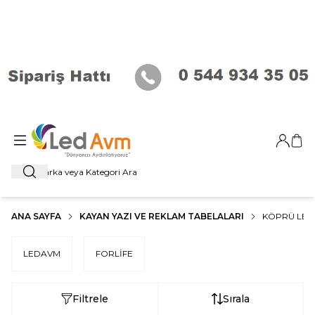
Giriş Ya
Sep
Ara
ANA SAYFA
KAYAN YAZI VE REKLAM TABELALARI
KÖPRÜ LED
LEDAVM
FORLİFE
Filtrele
Sırala