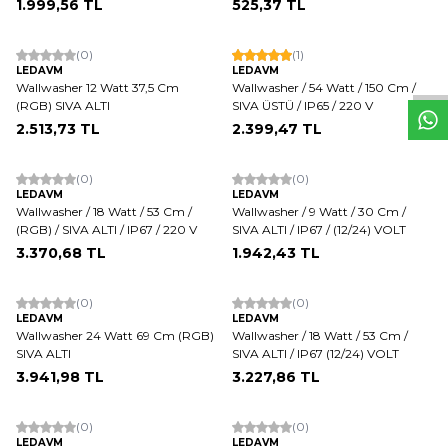
1.999,56
TL
525,37
TL
W
h
t
s
a
p
p
D
e
s
e
H
a
t
t
(0)
(1)
LEDAVM
LEDAVM
Wallwasher 12 Watt 37,5 Cm
Wallwasher / 54 Watt / 150 Cm /
(RGB) SIVA ALTI
SIVA ÜSTÜ / IP65 / 220 V
2.513,73
TL
2.399,47
TL
(0)
(0)
LEDAVM
LEDAVM
Wallwasher / 18 Watt / 53 Cm /
Wallwasher / 9 Watt / 30 Cm /
(RGB) / SIVA ALTI / IP67 / 220 V
SIVA ALTI / IP67 / (12/24) VOLT
3.370,68
TL
1.942,43
TL
(0)
(0)
LEDAVM
LEDAVM
Wallwasher 24 Watt 69 Cm (RGB)
Wallwasher / 18 Watt / 53 Cm /
SIVA ALTI
SIVA ALTI / IP67 (12/24) VOLT
3.941,98
TL
3.227,86
TL
(0)
(0)
LEDAVM
LEDAVM