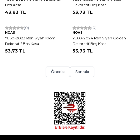
Boş Kasa
Dekoratif Boş Kasa
43,83
TL
53,73
TL
(0)
(0)
NOAS
NOAS
YL60-2023 Ren Siyah Krom
YL60-2024 Ren Siyah Golden
Dekoratif Boş Kasa
Dekoratif Boş Kasa
53,73
TL
53,73
TL
Önceki
Sonraki