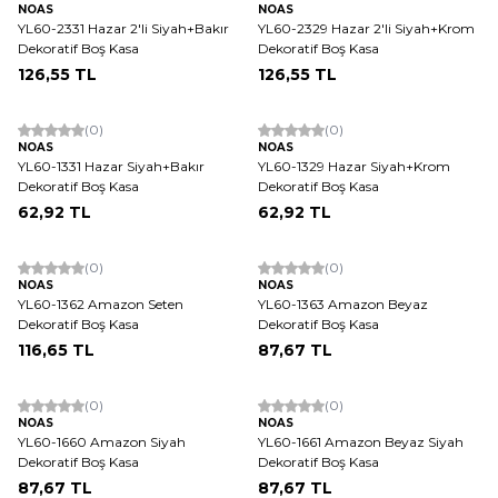
NOAS
NOAS
YL60-2331 Hazar 2'li Siyah+Bakır
YL60-2329 Hazar 2'li Siyah+Krom
Dekoratif Boş Kasa
Dekoratif Boş Kasa
126,55
TL
126,55
TL
ükendi
Tükendi
(0)
(0)
NOAS
NOAS
YL60-1331 Hazar Siyah+Bakır
YL60-1329 Hazar Siyah+Krom
Dekoratif Boş Kasa
Dekoratif Boş Kasa
62,92
TL
62,92
TL
(0)
(0)
NOAS
NOAS
YL60-1362 Amazon Seten
YL60-1363 Amazon Beyaz
Dekoratif Boş Kasa
Dekoratif Boş Kasa
116,65
TL
87,67
TL
ükendi
(0)
(0)
NOAS
NOAS
YL60-1660 Amazon Siyah
YL60-1661 Amazon Beyaz Siyah
Dekoratif Boş Kasa
Dekoratif Boş Kasa
87,67
TL
87,67
TL