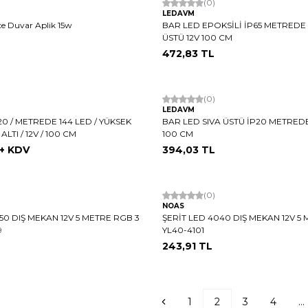
Hızlı Kargo
(0)
LEDAVM
e Duvar Aplik 15w
BAR LED EPOKSİLİ İP65 METREDE 
ÜSTÜ 12V 100 CM
472,83
TL
Hızlı Kargo
(0)
LEDAVM
20 / METREDE 144 LED / YÜKSEK
BAR LED SIVA ÜSTÜ İP20 METREDE
ALTI / 12V / 100 CM
100 CM
+ KDV
394,03
TL
(0)
NOAS
50 DIŞ MEKAN 12V 5 METRE RGB 3
ŞERİT LED 4040 DIŞ MEKAN 12V 5 
9
YL40-4101
243,91
TL
1
2
3
4
...