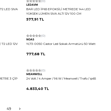
Hızlı Kargo
(0)
LEDAVM
72 LED SIVA
BAR LED İP65 EPOKSİLİ METREDE 144 LED
YÜKSEK LÜMEN SIVA ALTI 12V 100 CM
577,91
TL
Tükendi
(0)
NOAS
 72 LED 12V
YL73-0050 Castor Led Sokak Armatürü 50 Watt
777,68
TL
Tükendi
(0)
MEANWELL
METRE 3 ÇİP
24 Volt / 4 Amper / 96 W / Meanwell / Trafo / ip65
4.833,40
TL
49