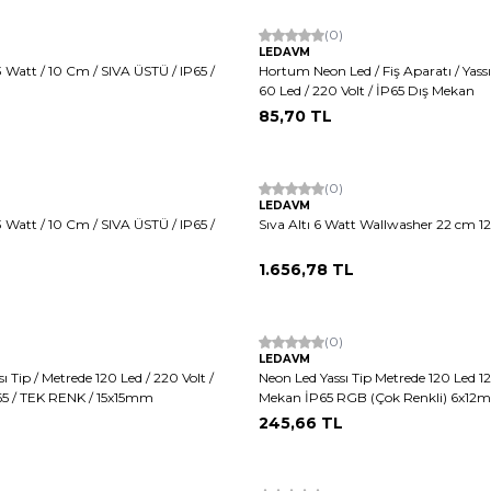
(0)
LEDAVM
 Watt / 10 Cm / SIVA ÜSTÜ / IP65 /
Hortum Neon Led / Fiş Aparatı / Yassı
60 Led / 220 Volt / İP65 Dış Mekan
85,70
TL
(0)
LEDAVM
 Watt / 10 Cm / SIVA ÜSTÜ / IP65 /
Sıva Altı 6 Watt Wallwasher 22 cm 12
1.656,78
TL
(0)
LEDAVM
ı Tip / Metrede 120 Led / 220 Volt /
Neon Led Yassı Tip Metrede 120 Led 12
65 / TEK RENK / 15x15mm
Mekan İP65 RGB (Çok Renkli) 6x12
245,66
TL