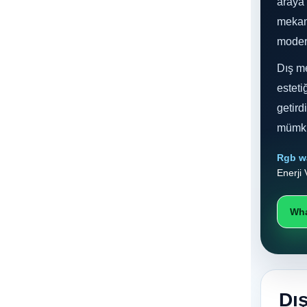
araya 
AMBER
(45)
GÜNIŞIĞI
(1)
mekanl
GÜNIŞIĞI
(1)
modern
BEYAZ
(1)
Dış me
GÜNIŞIĞI / 3000K
(31)
AMBER / 2700K
(52)
esteti
KIRMIZI
(60)
getird
MAVİ
(65)
mümkü
YEŞİL
(72)
RGB ÇOK RENKLİ
(15)
Rgb w
KIRIK BEYAZ / 4000K
(36)
Enerji
TURKUAZ
(2)
RGB / ÇOK RENKLİ
(16)
Wha
PEMBE
(7)
MOR
(1)
Dı