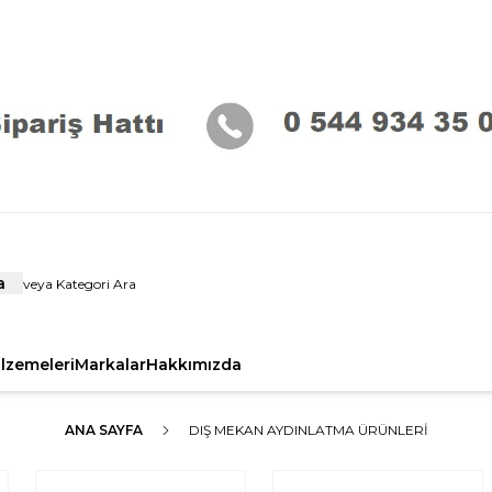
a
alzemeleri
Markalar
Hakkımızda
ANA SAYFA
DIŞ MEKAN AYDINLATMA ÜRÜNLERI