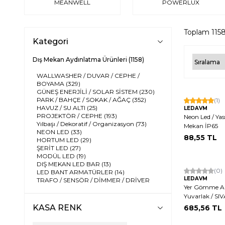
MEANWELL
POWERLÜX
Toplam
115
Kategori
Dış Mekan Aydınlatma Ürünleri
(1158)
WALLWASHER / DUVAR / CEPHE /
BOYAMA
(329)
GÜNEŞ ENERJİLİ / SOLAR SİSTEM
(230)
PARK / BAHÇE / SOKAK / AĞAÇ
(352)
(1)
HAVUZ / SU ALTI
(25)
LEDAVM
PROJEKTÖR / CEPHE
(193)
Neon Led / Yass
Yılbaşı / Dekoratif / Organizasyon
(73)
Mekan İP65
NEON LED
(33)
88,55
TL
HORTUM LED
(29)
ŞERİT LED
(27)
MODÜL LED
(19)
DIŞ MEKAN LED BAR
(13)
Hızlı Kargo
(0)
LED BANT ARMATÜRLER
(14)
LEDAVM
TRAFO / SENSÖR / DİMMER / DRİVER
Yerli Üretim
Yer Gömme Arm
(32)
DMX SİSTEMLERİ
(17)
Yuvarlak / SIV
BİTKİ AYDINLATMA ÜRÜNLERİ
(20)
KASA RENK
685,56
TL