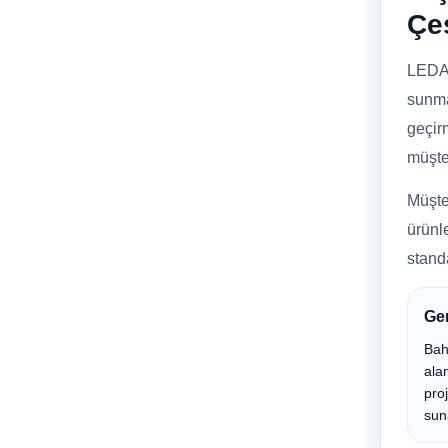
Çeş
LEDAV
sunma
geçir
müşte
Müşter
ürünle
stand
Ge
Bah
ala
pro
sun