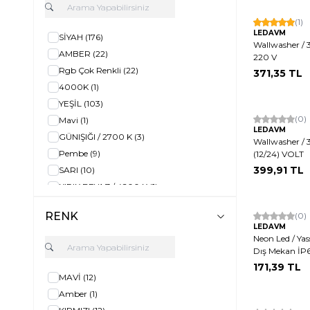
(1)
LEDAVM
SİYAH
(176)
Wallwasher / 3
AMBER
(22)
220 V
Rgb Çok Renkli
(22)
371,35
TL
4000K
(1)
YEŞİL
(103)
Hızlı Kargo
(0)
Mavi
(1)
LEDAVM
GÜNIŞIĞI / 2700 K
(3)
Wallwasher / 3
Pembe
(9)
(12/24) VOLT
399,91
TL
SARI
(10)
KIRIK BEYAZ / 4200 K
(1)
RGB PİXEL
(1)
RENK
Hızlı Kargo
(0)
KIRMIZI
(3)
LEDAVM
Yerli Üretim
SİYAH
(5)
Neon Led / Yass
Dış Mekan İP
MAVİ
(2)
171,39
TL
BEYAZ / 6400 K
(24)
MAVİ
(12)
KROM
(3)
Amber
(1)
SİYAH-BEYAZ
(1)