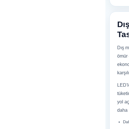
Dı
Ta
Dış m
ömür 
ekono
karşıl
LED'l
tüket
yol a
daha 
Dah