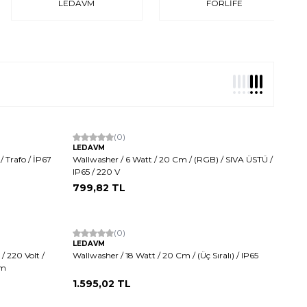
LEDAVM
FORLİFE
Hızlı Kargo
(0)
LEDAVM
/ Trafo / İP67
Wallwasher / 6 Watt / 20 Cm / (RGB) / SIVA ÜSTÜ /
IP65 / 220 V
799,82
TL
(0)
LEDAVM
/ 220 Volt /
Wallwasher / 18 Watt / 20 Cm / (Üç Sıralı) / IP65
mm
1.595,02
TL