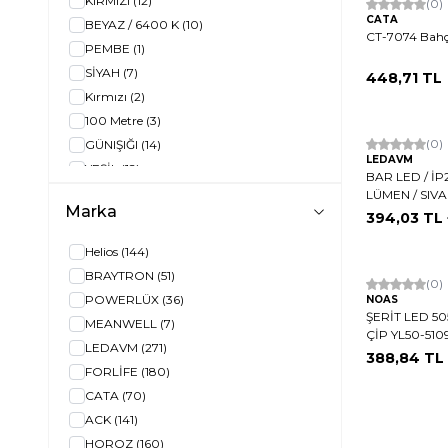
KIRMIZI
(12)
(0)
MAVİ
(116)
CATA
BEYAZ / 6400 K
(10)
CT-7074 Bahç
SARI
(1)
PEMBE
(1)
Günışığı
(1)
SİYAH
(7)
448,71
TL
SİYAH
(7)
Kırmızı
(2)
Amber
(1)
100 Metre
(3)
BUZ MAVİ
(3)
(0)
GÜNIŞIĞI
(14)
4000K
(59)
LEDAVM
YEŞİL
(12)
BAR LED / İP
GÜNIŞIĞI / 3200K
(64)
4000K
(2)
LÜMEN / SIVA 
SATEN
(2)
Marka
SİYAH
(5)
394,03
TL 
Rgb Kumandalı
(1)
BEYAZ
(14)
Helios
(144)
ŞEFFAF
(2)
AMBER
(13)
BRAYTRON
(51)
RGB ÇOK RENKLİ
(20)
(0)
BEYAZ
(18)
POWERLÜX
(36)
NOAS
GRİ
(23)
YEŞİL
(7)
ŞERİT LED 50
MEANWELL
(7)
TURKUAZ
(10)
ÇİP YL50-510
ŞEFFAF
(13)
LEDAVM
(271)
MAT KROM
(6)
388,84
TL
SİYAH
(2)
FORLİFE
(180)
ANTRASİT
(3)
100
(21)
CATA
(70)
GÜNIŞIĞI / 3000K
(9)
KIRMIZI
(2)
ACK
(141)
GRİ
(3)
MAVİ
(2)
HOROZ
(160)
BEYAZ
(223)