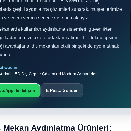
getiren önemli bir unsurdur. LEDAVM olarak, dış
arda çeşitli aydınlatma çözümleri sunarak, müşterilerimize
 ve enerji verimli seçenekler sunmaktayız.
kanlarda kullanılan aydınlatma sistemleri, güvenlikten
ğe kadar bir dizi faktöre odaklanmalıdır. LED teknolojisinin
iği avantajlarla, dış mekanları etkili bir şekilde aydınlatmak
ndür.
allwasher
 Verimli LED Dış Cephe Çözümleri Modern Armatürler
tsApp ile İletişim
E-Posta Gönder
ş Mekan Aydınlatma Ürünleri: