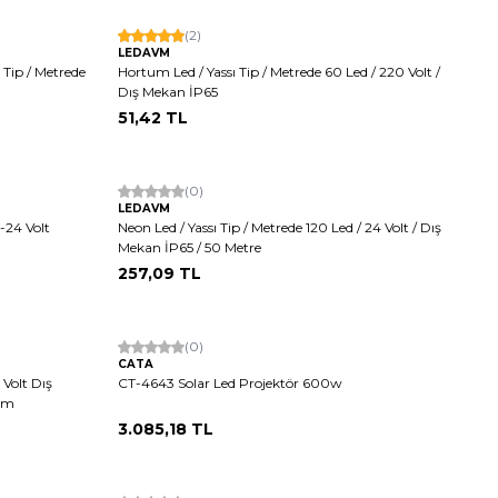
Hızlı Kargo
(2)
LEDAVM
Yerli Üretim
 Tip / Metrede
Hortum Led / Yassı Tip / Metrede 60 Led / 220 Volt /
Dış Mekan İP65
51,42
TL
(0)
LEDAVM
-24 Volt
Neon Led / Yassı Tip / Metrede 120 Led / 24 Volt / Dış
Mekan İP65 / 50 Metre
257,09
TL
(0)
CATA
 Volt Dış
CT-4643 Solar Led Projektör 600w
mm
3.085,18
TL