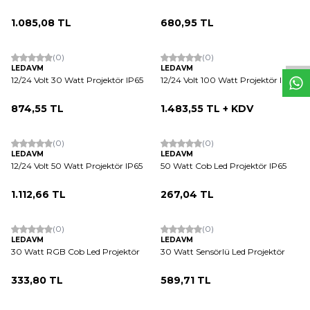
W
h
t
s
a
p
p
D
e
s
e
H
a
t
t
1.085,08
TL
680,95
TL
ükendi
Tükendi
(0)
(0)
LEDAVM
LEDAVM
12/24 Volt 30 Watt Projektör IP65
12/24 Volt 100 Watt Projektör IP65
874,55
TL
1.483,55
TL + KDV
ükendi
(0)
(0)
LEDAVM
LEDAVM
12/24 Volt 50 Watt Projektör IP65
50 Watt Cob Led Projektör IP65
1.112,66
TL
267,04
TL
ükendi
Tükendi
(0)
(0)
LEDAVM
LEDAVM
30 Watt RGB Cob Led Projektör
30 Watt Sensörlü Led Projektör
333,80
TL
589,71
TL
ükendi
Tükendi