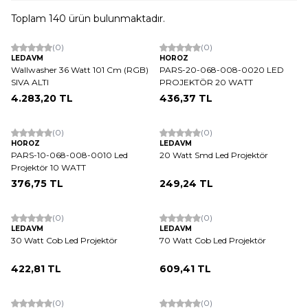
Toplam
140
ürün bulunmaktadır.
Tükendi
(0)
(0)
LEDAVM
HOROZ
Wallwasher 36 Watt 101 Cm (RGB)
PARS-20-068-008-0020 LED
SIVA ALTI
PROJEKTÖR 20 WATT
4.283,20
TL
436,37
TL
ükendi
(0)
(0)
HOROZ
LEDAVM
PARS-10-068-008-0010 Led
20 Watt Smd Led Projektör
Projektör 10 WATT
376,75
TL
249,24
TL
(0)
(0)
LEDAVM
LEDAVM
30 Watt Cob Led Projektör
70 Watt Cob Led Projektör
422,81
TL
609,41
TL
(0)
(0)