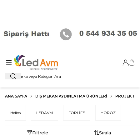
Giriş Ya
Sep
Ara
ANA SAYFA
DIŞ MEKAN AYDINLATMA ÜRÜNLERI
PROJEKTÖR
Helios
LEDAVM
FORLİFE
HOROZ
Filtrele
Sırala