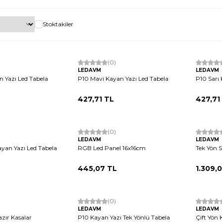
Stoktakiler
Tükendi
Tükendi
(0)
LEDAVM
LEDAVM
n Yazı Led Tabela
P10 Mavi Kayan Yazı Led Tabela
P10 Sarı
427,71
TL
427,71
Tükendi
Tükendi
(0)
LEDAVM
LEDAVM
ayan Yazı Led Tabela
RGB Led Panel 16x16cm
Tek Yön S
445,07
TL
1.309,
Tükendi
Tükendi
(0)
LEDAVM
LEDAVM
azır Kasalar
P10 Kayan Yazı Tek Yönlü Tabela
Çift Yön