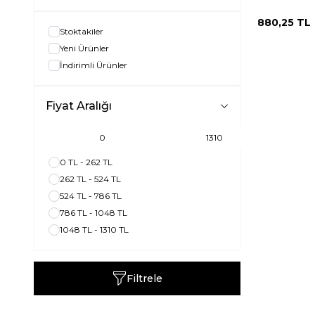
880,25
TL
Stoktakiler
Yeni Ürünler
İndirimli Ürünler
Fiyat Aralığı
0 TL - 262 TL
262 TL - 524 TL
524 TL - 786 TL
786 TL - 1048 TL
1048 TL - 1310 TL
Filtrele