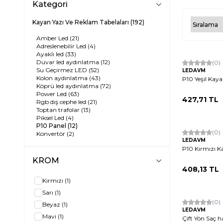
Kategori
Kayan Yazı Ve Reklam Tabelaları
(192)
Amber Led
(21)
Adreslenebilir Led
(4)
Tükendi
Ayaklı led
(33)
Duvar led aydınlatma
(12)
(0)
Su Geçirmez LED
(52)
LEDAVM
Kolon aydınlatma
(43)
P10 Yeşil Kaya
Köprü led aydınlatma
(72)
Power Led
(63)
427,71
TL
Rgb dış cephe led
(21)
Toptan trafolar
(13)
Piksel Led
(4)
Tükendi
P10 Panel
(12)
(0)
Konvertör
(2)
LEDAVM
P10 Kırmızı K
KROM
408,13
TL
Kırmızı
(1)
Tükendi
Sarı
(1)
(0)
Beyaz
(1)
LEDAVM
Mavi
(1)
Çift Yön Saç h