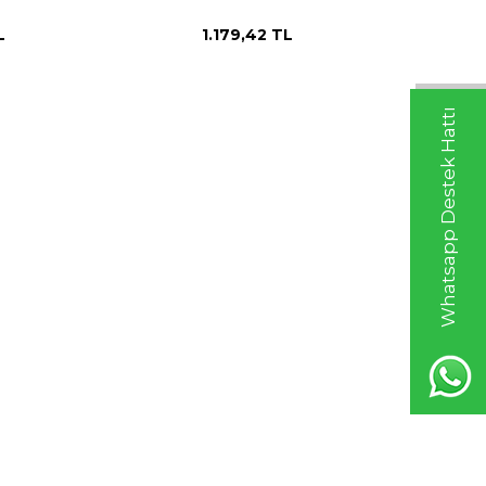
L
1.179,42
TL
Whatsapp Destek Hattı