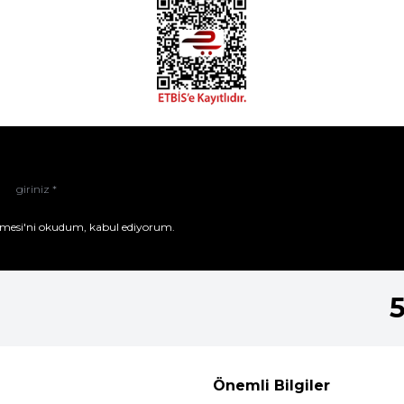
mesi'ni
okudum, kabul ediyorum.
Önemli Bilgiler