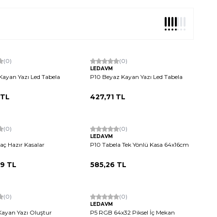
Tükendi
(0)
Hızlı Kargo
(0)
LEDAVM
Yerli Üretim
 Kayan Yazı Led Tabela
P10 Beyaz Kayan Yazı Led Tabela
TL
427,71
TL
Tükendi
(0)
(0)
LEDAVM
aç Hazır Kasalar
P10 Tabela Tek Yönlü Kasa 64x16cm
09
TL
585,26
TL
Tükendi
(0)
Hızlı Kargo
(0)
LEDAVM
 Kayan Yazı Oluştur
P5 RGB 64x32 Piksel İç Mekan