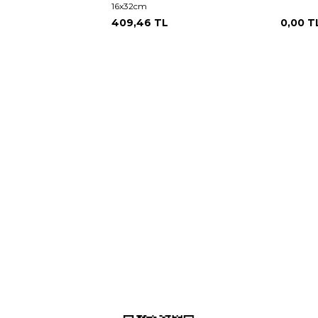
16x32cm
409,46
TL
0,00
T