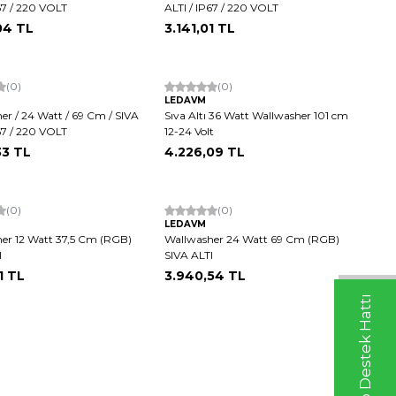
67 / 220 VOLT
ALTI / IP67 / 220 VOLT
04
TL
3.141,01
TL
(0)
(0)
LEDAVM
er / 24 Watt / 69 Cm / SIVA
Sıva Altı 36 Watt Wallwasher 101 cm
67 / 220 VOLT
12-24 Volt
33
TL
4.226,09
TL
(0)
(0)
LEDAVM
er 12 Watt 37,5 Cm (RGB)
Wallwasher 24 Watt 69 Cm (RGB)
I
SIVA ALTI
1
TL
3.940,54
TL
Whatsapp Destek Hattı