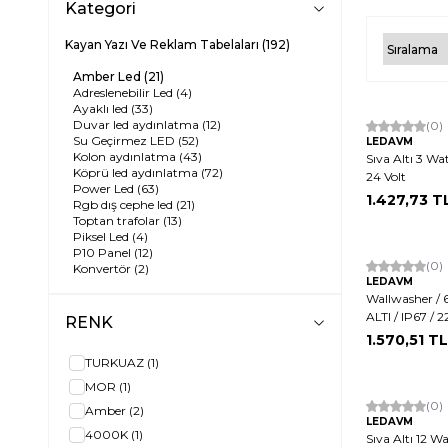
Kategori
Kayan Yazı Ve Reklam Tabelaları
(192)
Amber Led
(21)
Adreslenebilir Led
(4)
Ayaklı led
(33)
Duvar led aydınlatma
(12)
(0)
Su Geçirmez LED
(52)
LEDAVM
Kolon aydınlatma
(43)
Sıva Altı 3 Wa
Köprü led aydınlatma
(72)
24 Volt
Power Led
(63)
1.427,73
T
Rgb dış cephe led
(21)
Toptan trafolar
(13)
Piksel Led
(4)
P10 Panel
(12)
(0)
Konvertör
(2)
LEDAVM
Wallwasher / 
ALTI / IP67 /
RENK
1.570,51
TL
TURKUAZ
(1)
MOR
(1)
(0)
Amber
(2)
LEDAVM
4000K
(1)
Sıva Altı 12 W