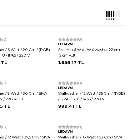
argo
(0)
(0)
LEDAVM
er / 6 Watt / 20 Cm / (RGB)
Sıva Altı 6 Watt Wallwasher 22 cm
TÜ / IP65 / 220 V
12-24 Volt
TL
1.656,17
TL
(0)
Hızlı Kargo
(0)
LEDAVM
er / 9 Watt / 30 Cm / SIVA
Wallwasher / 12 Watt / 35 Cm / (RGB)
67 / 220 VOLT
/ SIVA ÜSTÜ / IP65 / 220 V
05
TL
999,41
TL
(0)
(0)
LEDAVM
r / 12 Watt / 37,5 Cm / SIVA
Wallwasher / 18 Watt / 53 Cm / SIVA