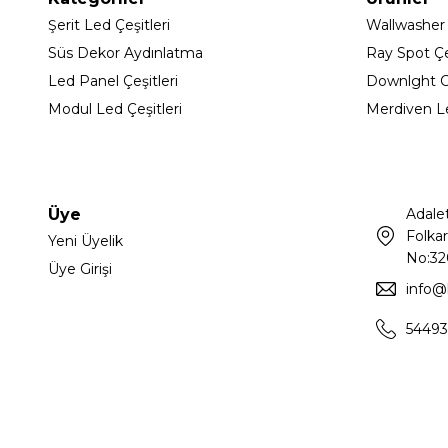
Şerit Led Çeşitleri
Wallwasher
Süs Dekor Aydınlatma
Ray Spot Çeş
Led Panel Çeşitleri
Downlght C
Modul Led Çeşitleri
Merdiven L
Üye
Adale
Folkar
Yeni Üyelik
No:32
Üye Girişi
info@
54493