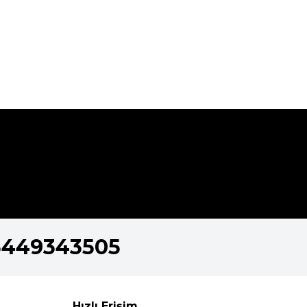
5449343505
Hızlı Erişim