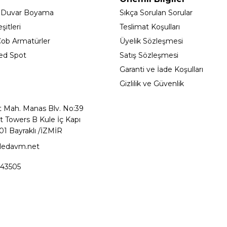
 Duvar Boyama
Sıkça Sorulan Sorular
itleri
Teslimat Koşulları
ob Armatürler
Üyelik Sözleşmesi
ed Spot
Satış Sözleşmesi
Garanti ve İade Koşulları
Gizlilik ve Güvenlik
t Mah. Manas Blv. No:39
t Towers B Kule İç Kapı
01 Bayraklı /İZMİR
ledavm.net
43505