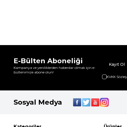
E-Bülten Aboneliği
Kayıt Ol
Kampanya ve yeniliklerden haberdar olmak için e-
bültenimize abone olun!
KVKK Sözleş
Sosyal Medya
Kategoriler
Ürünler