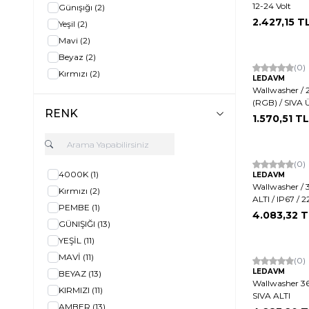
12-24 Volt
Günışığı
(2)
2.427,15
T
Yeşil
(2)
Mavi
(2)
Beyaz
(2)
Hızlı Kargo
(0)
Kırmızı
(2)
LEDAVM
Wallwasher / 
(RGB) / SIVA Ü
RENK
1.570,51
TL
(0)
4000K
(1)
LEDAVM
Wallwasher / 
Kırmızı
(2)
ALTI / IP67 /
PEMBE
(1)
4.083,32
T
GÜNIŞIĞI
(13)
YEŞİL
(11)
MAVİ
(11)
(0)
LEDAVM
BEYAZ
(13)
Wallwasher 3
KIRMIZI
(11)
SIVA ALTI
AMBER
(13)