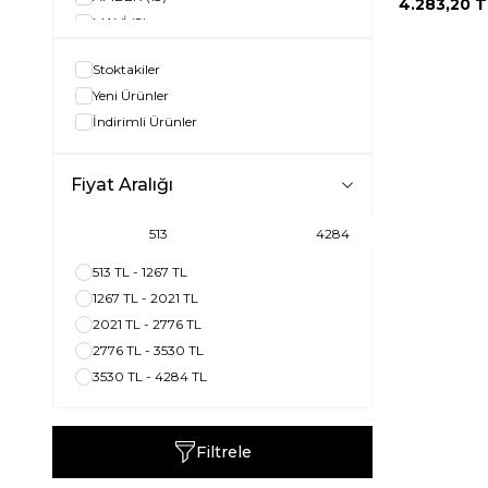
4.283,20
T
MAVİ
(2)
YEŞİL
(2)
Stoktakiler
TURKUAZ
(1)
Yeni Ürünler
İndirimli Ürünler
Fiyat Aralığı
513 TL - 1267 TL
1267 TL - 2021 TL
2021 TL - 2776 TL
2776 TL - 3530 TL
3530 TL - 4284 TL
Filtrele