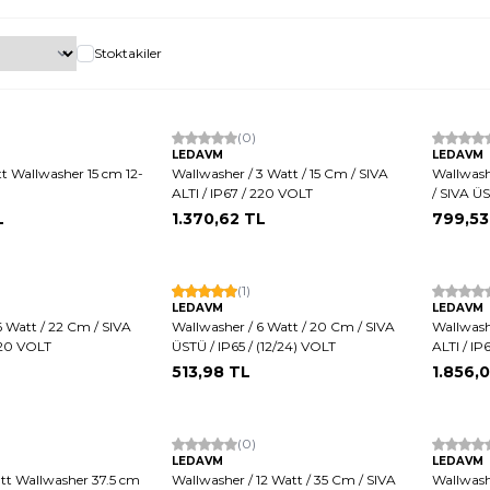
Stoktakiler
(0)
Hızlı K
LEDAVM
LEDAVM
tt Wallwasher 15 cm 12-
Wallwasher / 3 Watt / 15 Cm / SIVA
Wallwash
ALTI / IP67 / 220 VOLT
/ SIVA ÜS
L
1.370,62
TL
799,53
Hızlı Kargo
(1)
LEDAVM
LEDAVM
6 Watt / 22 Cm / SIVA
Wallwasher / 6 Watt / 20 Cm / SIVA
Wallwash
 220 VOLT
ÜSTÜ / IP65 / (12/24) VOLT
ALTI / IP
513,98
TL
1.856,
(0)
LEDAVM
LEDAVM
att Wallwasher 37.5 cm
Wallwasher / 12 Watt / 35 Cm / SIVA
Wallwashe