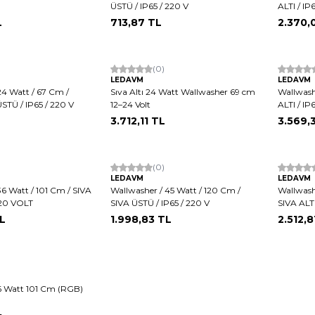
ÜSTÜ / IP65 / 220 V
ALTI / IP
L
713,87
TL
2.370,
(0)
LEDAVM
LEDAVM
24 Watt / 67 Cm /
Sıva Altı 24 Watt Wallwasher 69 cm
Wallwash
STÜ / IP65 / 220 V
12–24 Volt
ALTI / IP
3.712,11
TL
3.569,
(0)
LEDAVM
LEDAVM
36 Watt / 101 Cm / SIVA
Wallwasher / 45 Watt / 120 Cm /
Wallwash
 220 VOLT
SIVA ÜSTÜ / IP65 / 220 V
SIVA ALT
L
1.998,83
TL
2.512,8
6 Watt 101 Cm (RGB)