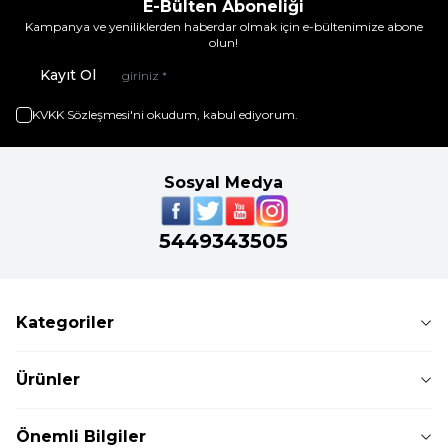
E-Bülten Aboneliği
Kampanya ve yeniliklerden haberdar olmak için e-bültenimize abone
olun!
Kayıt Ol
KVKK Sözleşmesi'ni
okudum, kabul ediyorum.
Sosyal Medya
5449343505
Kategoriler
Ürünler
Önemli Bilgiler