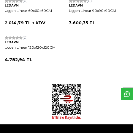
(0)
(0)
LEDAVM
LEDAVM
Üçgen Linear 60x60x60CM
Üçgen Linear 90x90x90CM
2.014,79
TL + KDV
3.600,35
TL
(0)
LEDAVM
Üçgen Linear 120x120x120CM
4.782,94
TL
W
h
t
s
a
p
p
D
e
s
e
H
a
t
t