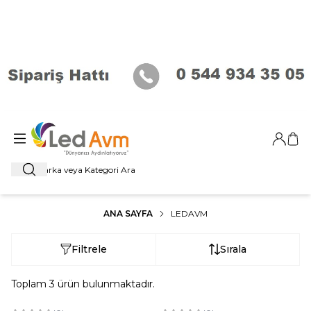
Giriş Ya
Sep
Ara
ANA SAYFA
LEDAVM
Filtrele
Sırala
Toplam
3
ürün bulunmaktadır.