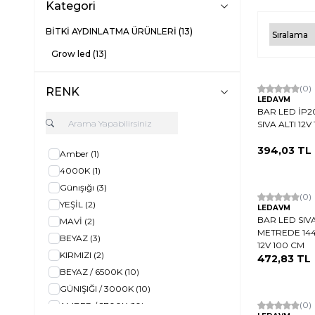
Kategori
BİTKİ AYDINLATMA ÜRÜNLERİ
(13)
Grow led
(13)
Hızlı Kargo
(0)
RENK
LEDAVM
BAR LED İP2
SIVA ALTI 12V
394,03
TL
Amber
(1)
4000K
(1)
Günışığı
(3)
Hızlı Kargo
(0)
YEŞİL
(2)
LEDAVM
BAR LED SIV
MAVİ
(2)
METREDE 14
BEYAZ
(3)
12V 100 CM
KIRMIZI
(2)
472,83
TL
BEYAZ / 6500K
(10)
GÜNIŞIĞI / 3000K
(10)
Hızlı Kargo
(0)
AMBER / 2700K
(10)