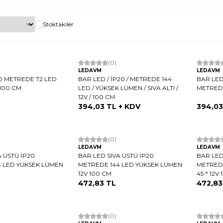
Stoktakiler
(0)
Hızlı K
LEDAVM
LEDAVM
0 METREDE 72 LED
BAR LED / İP20 / METREDE 144
BAR LED
 100 CM
LED / YÜKSEK LÜMEN / SIVA ALTI /
METREDE
12V / 100 CM
394,03
TL + KDV
394,03
Hızlı Kargo
(0)
Hızlı K
LEDAVM
LEDAVM
A ÜSTÜ İP20
BAR LED SIVA ÜSTÜ İP20
BAR LED
4 LED YÜKSEK LÜMEN
METREDE 144 LED YÜKSEK LÜMEN
METREDE
12V 100 CM
45 ° 12V
472,83
TL
472,83
Hızlı Kargo
(0)
Hızlı K