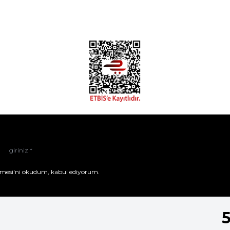
mesi'ni
okudum, kabul ediyorum.