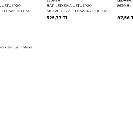
LEDAVM
LEDAVM
A ÜSTÜ İP20
BAR LED SIVA ÜSTÜ İP20
5630 Bar
LED 24V 100 CM
METREDE 72 LED 24V 45 ° 100 CM
525,37
TL
87,56
T
Pcb Bar Led 1 Metre