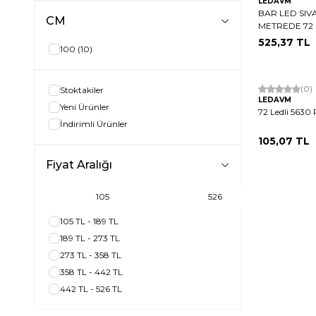
LEDAVM
KIRMIZI
(10)
BAR LED SIV
CM
MAVİ
(10)
METREDE 72 
YEŞİL
(10)
525,37
TL
100
(10)
KIRIK BEYAZ / 4000K
(10)
Hızlı Kargo
(0)
Stoktakiler
LEDAVM
Yeni Ürünler
72 Ledli 5630 
İndirimli Ürünler
105,07
TL
Fiyat Aralığı
105 TL - 189 TL
189 TL - 273 TL
273 TL - 358 TL
358 TL - 442 TL
442 TL - 526 TL