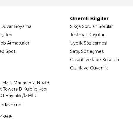
Önemli Bilgiler
 Duvar Boyama
Sıkça Sorulan Sorular
itleri
Teslimat Koşulları
ob Armatürler
Üyelik Sözleşmesi
ed Spot
Satış Sözleşmesi
Garanti ve İade Koşulları
Gizlilik ve Güvenlik
t Mah. Manas Blv. No:39
t Towers B Kule İç Kapı
01 Bayraklı /İZMİR
ledavm.net
43505