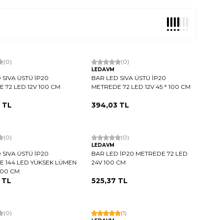
argo
(0)
Hızlı Kargo
(0)
LEDAVM
 SIVA ÜSTÜ İP20
BAR LED SIVA ÜSTÜ İP20
 72 LED 12V 100 CM
METREDE 72 LED 12V 45 ° 100 CM
TL
394,03
TL
argo
(0)
Hızlı Kargo
(0)
LEDAVM
 SIVA ÜSTÜ İP20
BAR LED İP20 METREDE 72 LED
 144 LED YÜKSEK LÜMEN
24V 100 CM
 100 CM
TL
525,37
TL
argo
(0)
Hızlı Kargo
(1)