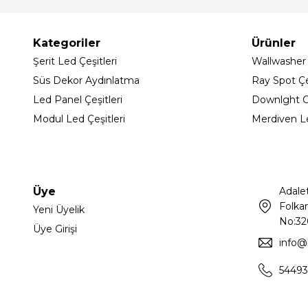
Kategoriler
Ürünler
Şerit Led Çeşitleri
Wallwasher
Süs Dekor Aydınlatma
Ray Spot Çeş
Led Panel Çeşitleri
Downlght C
Modul Led Çeşitleri
Merdiven L
Üye
Adale
Folkar
Yeni Üyelik
No:32
Üye Girişi
info@
54493