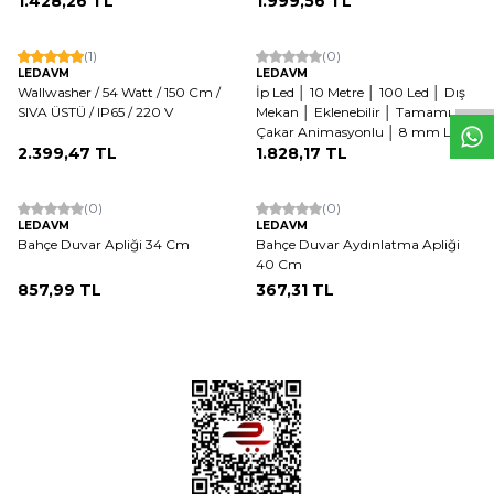
1.428,26
TL
1.999,56
TL
W
h
t
s
a
p
p
D
e
s
e
H
a
t
t
Tükendi
(1)
(0)
LEDAVM
LEDAVM
Wallwasher / 54 Watt / 150 Cm /
İp Led │ 10 Metre │ 100 Led │ Dış
SIVA ÜSTÜ / IP65 / 220 V
Mekan │ Eklenebilir │ Tamamı
Çakar Animasyonlu │ 8 mm Led
2.399,47
TL
1.828,17
TL
ükendi
Tükendi
(0)
(0)
LEDAVM
LEDAVM
Bahçe Duvar Apliği 34 Cm
Bahçe Duvar Aydınlatma Apliği
40 Cm
857,99
TL
367,31
TL