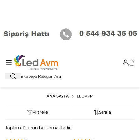
Giriş Ya
Sep
Ara
ANA SAYFA
LEDAVM
Filtrele
Sırala
Toplam
12
ürün bulunmaktadır.