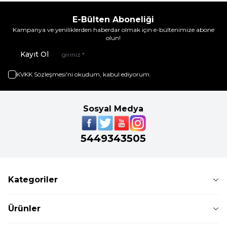
E-Bülten Aboneliği
Kampanya ve yeniliklerden haberdar olmak için e-bültenimize abone
olun!
Kayıt Ol
KVKK Sözleşmesi'ni
okudum, kabul ediyorum.
Sosyal Medya
5449343505
Kategoriler
Ürünler