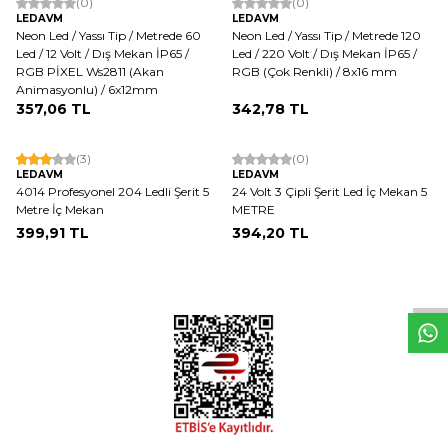
(0)
(0)
LEDAVM
LEDAVM
Neon Led / Yassı Tip / Metrede 60
Neon Led / Yassı Tip / Metrede 120
Led / 12 Volt / Dış Mekan İP65 /
Led / 220 Volt / Dış Mekan İP65 /
RGB PİXEL Ws2811 (Akan
RGB (Çok Renkli) / 8x16 mm
Animasyonlu) / 6x12mm
357,06
TL
342,78
TL
ükendi
Tükendi
(3)
(0)
LEDAVM
LEDAVM
4014 Profesyonel 204 Ledli Şerit 5
24 Volt 3 Çipli Şerit Led İç Mekan 5
Metre İç Mekan
METRE
W
h
t
s
a
p
p
D
e
s
e
H
a
t
t
399,91
TL
394,20
TL