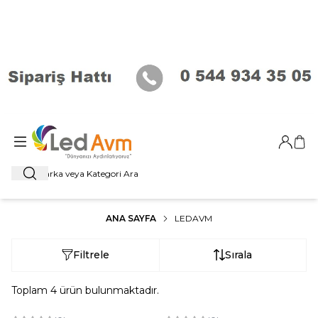
Giriş Ya
Sep
Ara
ANA SAYFA
LEDAVM
Filtrele
Sırala
Toplam
4
ürün bulunmaktadır.